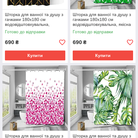
Шторка для ванної та душу з
Шторка для ванної та душу з
гачками 180x180 см
гачками 180x180 см
водовідштовхувальна,
водовідштовхувальна, якісна
високоякісна шторка для
із зеленим малюнком
Готово до відправки
Готово до відправки
ванни Чорна
690
690
₴
₴
Купити
Купити
Шторка для ванної та душу з
Шторка для ванної та душу з