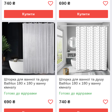
740
690
₴
₴
Купити
Купити
Шторка для ванної та душу
Шторка для ванної та душу
Bathlux 180 x 180 у ванну
Bathlux 180 x 180 у ванну
кімнату
кімнату
водовідштовхувальна,
водовідштовхувальна, Біла з
Готово до відправки
Готово до відправки
Прозора
візерунком
690
740
₴
₴