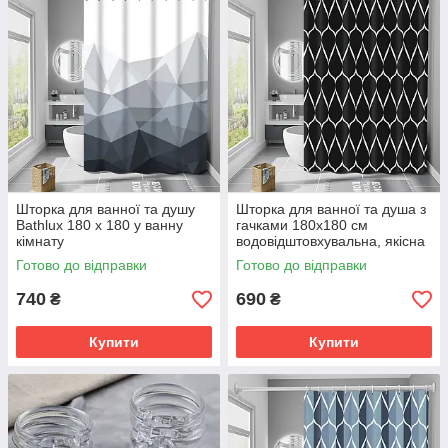
Шторка для ванної та душу
Шторка для ванної та душа з
Bathlux 180 x 180 у ванну
гачками 180x180 см
кімнату
водовідштовхувальна, якісна
водовідштовхувальна, сіро-
шторка, Чорна з малюнком
Готово до відправки
Готово до відправки
чорні трикутники
740
690
₴
₴
Купити
Купити