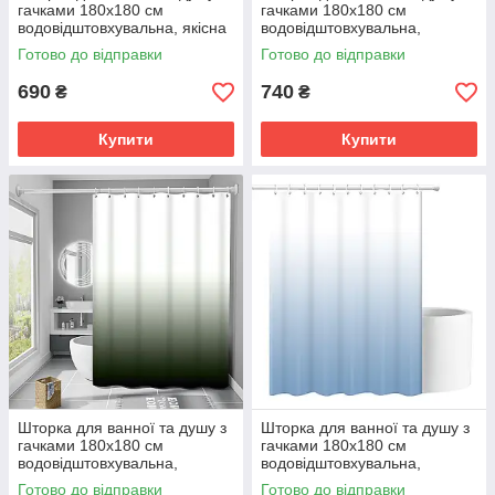
гачками 180x180 см
гачками 180x180 см
водовідштовхувальна, якісна
водовідштовхувальна,
із рожевим малюнком
високоякісна з листяним
Готово до відправки
Готово до відправки
принтом
690
740
₴
₴
Купити
Купити
Шторка для ванної та душу з
Шторка для ванної та душу з
гачками 180x180 см
гачками 180x180 см
водовідштовхувальна,
водовідштовхувальна,
високоякісна з зеленим
високоякісна з блакитним
Готово до відправки
Готово до відправки