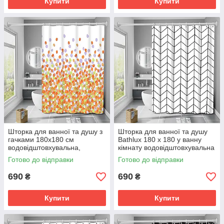
Купити
Купити
Шторка для ванної та душу з
Шторка для ванної та душу
гачками 180x180 см
Bathlux 180 x 180 у ванну
водовідштовхувальна,
кімнату водовідштовхувальна
високоякісна шторка для
Прозора з білими колами
Готово до відправки
Готово до відправки
ванни
690
690
₴
₴
Купити
Купити