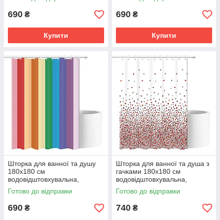
градієнтом
градієнтом
690
690
₴
₴
Купити
Купити
Шторка для ванної та душу
Шторка для ванної та душа з
180x180 см
гачками 180x180 см
водовідштовхувальна,
водовідштовхувальна,
високоякісна з райдужним
високоякісна з мозаїчним
Готово до відправки
Готово до відправки
градієнтом
малюнком
690
740
₴
₴