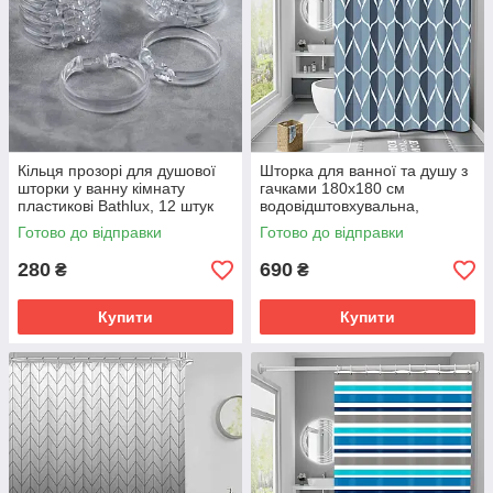
Кільця прозорі для душової
Шторка для ванної та душу з
шторки у ванну кімнату
гачками 180x180 см
пластикові Bathlux, 12 штук
водовідштовхувальна,
високоякісна шторка для
Готово до відправки
Готово до відправки
ванни
280
690
₴
₴
Купити
Купити