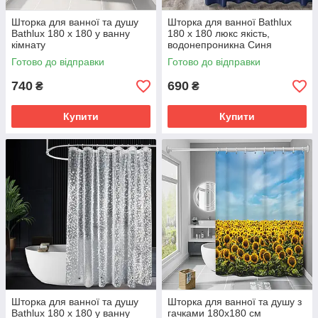
Шторка для ванної та душу
Шторка для ванної Bathlux
Bathlux 180 x 180 у ванну
180 x 180 люкс якість,
кімнату
водонепроникна Синя
водовідштовхувальна, Біла з
Готово до відправки
Готово до відправки
чорним
740
690
₴
₴
Купити
Купити
Шторка для ванної та душу
Шторка для ванної та душу з
Bathlux 180 x 180 у ванну
гачками 180x180 см