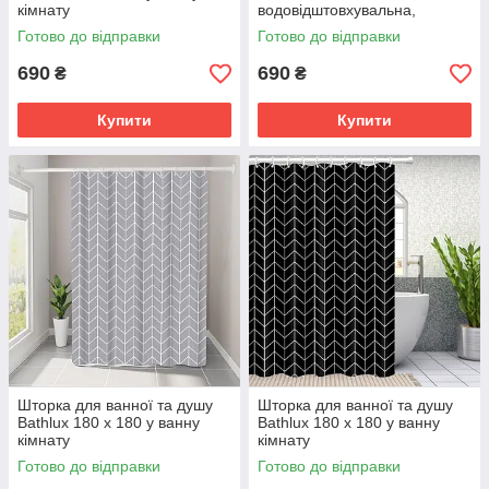
кімнату
водовідштовхувальна,
водовідштовхувальна,
високоякісна шторка для
Готово до відправки
Готово до відправки
Прозора з білими колами
ванни
690
690
₴
₴
Купити
Купити
Шторка для ванної та душу
Шторка для ванної та душу
Bathlux 180 x 180 у ванну
Bathlux 180 x 180 у ванну
кімнату
кімнату
водовідштовхувальна, Сіра
водовідштовхувальна, Чорна
Готово до відправки
Готово до відправки