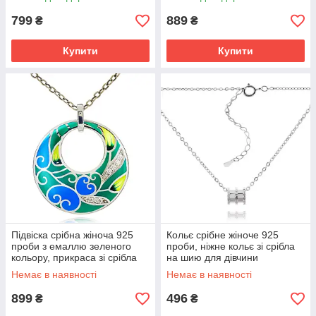
799
889
₴
₴
Купити
Купити
Підвіска срібна жіноча 925
Кольє срібне жіноче 925
проби з емаллю зеленого
проби, ніжне кольє зі срібла
кольору, прикраса зі срібла
на шию для дівчини
на шию для дівчини
Немає в наявності
Немає в наявності
899
496
₴
₴