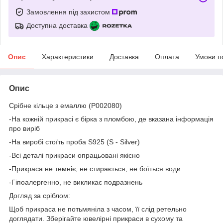
Замовлення під захистом
Доступна доставка
Опис
Характеристики
Доставка
Оплата
Умови п
Опис
Срібне кільце з емаллю (P002080)
-На кожній прикрасі є бірка з пломбою, де вказана інформація
про виріб
-На виробі стоїть проба S925 (S - Silver)
-Всі деталі прикраси опрацьовані якісно
-Прикраса не темніє, не стирається, не боїться води
-Гіпоалергенно, не викликає подразнень
Догляд за сріблом:
Щоб прикраса не потьмяніла з часом, її слід ретельно
доглядати. Зберігайте ювелірні прикраси в сухому та