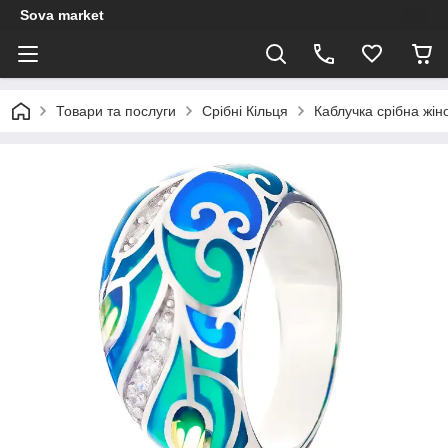
Sova market
Товари та послуги
Срібні Кільця
Каблучка срібна жін