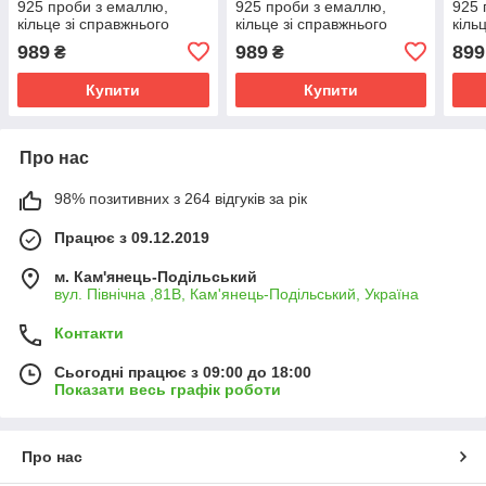
925 проби з емаллю,
925 проби з емаллю,
925 
кільце зі справжнього
кільце зі справжнього
кіль
срібла для дівчини
срібла для дівчини
сріб
989
989
899
₴
₴
Купити
Купити
Про нас
98% позитивних з 264 відгуків за рік
Працює з 09.12.2019
м. Кам'янець-Подільський
вул. Північна ,81В, Кам'янець-Подільський, Україна
Контакти
Сьогодні працює з 09:00 до 18:00
Показати весь графік роботи
Про нас