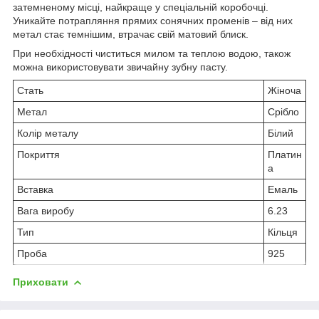
затемненому місці, найкраще у спеціальній коробочці.
Уникайте потрапляння прямих сонячних променів – від них
метал стає темнішим, втрачає свій матовий блиск.
При необхідності чиститься милом та теплою водою, також
можна використовувати звичайну зубну пасту.
Стать
Жіноча
Метал
Срібло
Колір металу
Білий
Покриття
Платин
а
Вставка
Емаль
Вага виробу
6.23
Тип
Кільця
Проба
925
Приховати