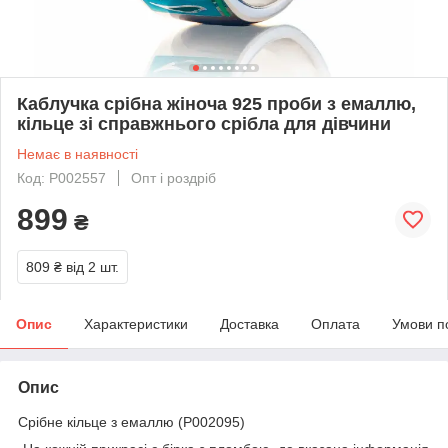
Каблучка срібна жіноча 925 проби з емаллю,
кільце зі справжнього срібла для дівчини
Немає в наявності
Код: P002557
Опт і роздріб
899
₴
809 ₴
від 2 шт.
Опис
Характеристики
Доставка
Оплата
Умови п
Опис
Срібне кільце з емаллю (P002095)