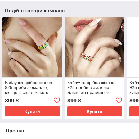
Подібні товари компанії
Каблучка срібна жіноча
Каблучка срібна жіноча
Кабл
925 проби з емаллю,
925 проби з емаллю,
925 
кільце зі справжнього
кільце зі справжнього
кіль
срібла для дівчини
срібла для дівчини
сріб
899
899
899
₴
₴
Купити
Купити
Про нас