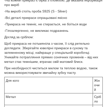
-На кожній прикрасі є бірка з пломбою, де вказана інформація
про виріб
-На виробі стоїть проба S925 (S - Silver)
-Всі деталі прикраси опрацьовані якісно
-Прикраса не темніє, не стирається, не боїться води
-Гіпоалергенно, не викликає подразнень
Догляд за сріблом:
Щоб прикраса не потьмяніла з часом, її слід ретельно
доглядати. Зберігайте ювелірні прикраси в сухому та
затемненому місці, найкраще у спеціальній коробочці.
Уникайте потрапляння прямих сонячних променів – від них
метал стає темнішим, втрачає свій матовий блиск.
При необхідності чиститься милом та теплою водою, також
можна використовувати звичайну зубну пасту.
Для кого
Жін
очи
й
Метал
Сріб
ло