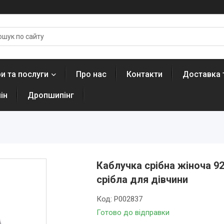
и та послуги
Про нас
Контакти
Доставка 
ін
Дропшипінг
Каблучка срібна жіноча 92
срібла для дівчини
Код:
Р002837
Готово до відправки