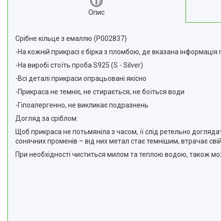
Відгуки
Опис
Доставка та оплата
Срібне кільце з емаллю (Р002837)
Повернення та Обмін
-На кожній прикрасі є бірка з пломбою, де вказана інформація 
-На виробі стоїть проба S925 (S - Silver)
-Всі деталі прикраси опрацьовані якісно
-Прикраса не темніє, не стирається, не боїться води
-Гіпоалергенно, не викликає подразнень
Догляд за сріблом:
Щоб прикраса не потьмяніла з часом, її слід ретельно догляда
сонячних променів – від них метал стає темнішим, втрачає сві
При необхідності чиститься милом та теплою водою, також мо