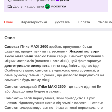
Доступна доставка
Опис
Характеристики
Доставка
Оплата
Умови п
Опис
Самокат iTrike MAXI 2600
зробить прогулянки більш
цікавими, продуктивними та веселими.
Яскраві кольори,
якісні матеріали
завоює Ваше серце. Самокат зроблений з
міцних матеріалів (пластик + алюміній), цей факт гарантує
довготривале використання та надійність
під час їзди.
Особливість цього самоката в удосконалених зручності, а
саме ручному гальмі і підніжці , що дозволяє паркуватися на
самокаті в будь-якому місці .
Самокат складаний
iTrike MAXI 2600
- це та річ від якої Ви
або Ваша дитина будете в захваті.
Самокат — засіб пересування, який приводиться в рух
шляхом відштовхування ногою від землі в положенні стоячи.
Самокат використовується не тільки в якості персонального