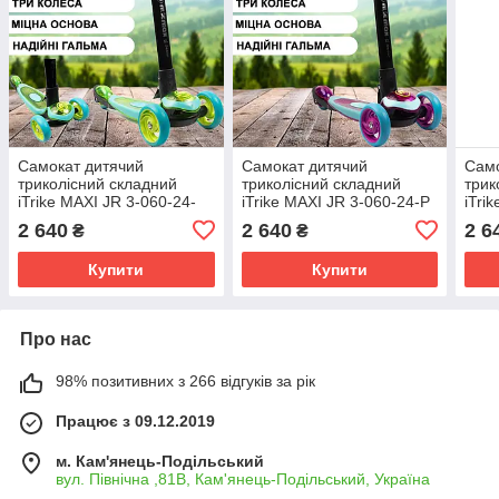
Самокат дитячий
Самокат дитячий
Само
триколісний складний
триколісний складний
трик
iTrike MAXI JR 3-060-24-
iTrike MAXI JR 3-060-24-P
iTri
GR Зелений
Рожевий
Чер
2 640
2 640
2 6
₴
₴
Купити
Купити
Про нас
98% позитивних з 266 відгуків за рік
Працює з 09.12.2019
м. Кам'янець-Подільський
вул. Північна ,81В, Кам'янець-Подільський, Україна