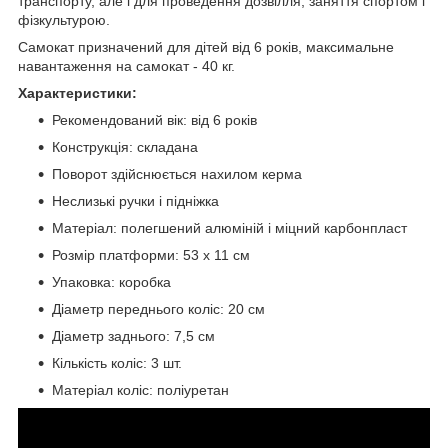
транспорту, але і для проведення дозвілля, заняття спортом і
фізкультурою.
Самокат призначений для дітей від 6 років, максимальне
навантаження на самокат - 40 кг.
Характеристики:
Рекомендований вік: від 6 років
Конструкція: складана
Поворот здійснюється нахилом керма
Неслизькі ручки і підніжка
Матеріал: полегшений алюміній і міцний карбонпласт
Розмір платформи: 53 х 11 см
Упаковка: коробка
Діаметр переднього коліс: 20 см
Діаметр заднього: 7,5 см
Кількість коліс: 3 шт.
Матеріал коліс: поліуретан