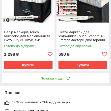
Набір маркерів Touch
Скетч маркери для
Multicolor для малювання та
художників Touch Smooth 48
скетчингу 80 штук, якісні
шт фломастери двосторонні
маркери
спиртові для малювання і
Готово до відправки
Готово до відправки
скетчинга
1 298
690
₴
₴
Купити
Купити
Показати ще
Про нас
98% позитивних з 266 відгуків за рік
Працює з 09.12.2019