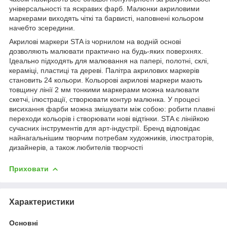
універсальності та яскравих фарб. Малюнки акриловими
маркерами виходять чіткі та барвисті, наповнені кольором
начебто зсередини.
Акрилові маркери STA із чорнилом на водній основі
дозволяють малювати практично на будь-яких поверхнях.
Ідеально підходять для малювання на папері, полотні, склі,
кераміці, пластиці та дереві. Палітра акрилових маркерів
становить 24 кольори. Кольорові акрилові маркери мають
товщину лінії 2 мм тонкими маркерами можна малювати
скетчі, ілюстрації, створювати контур малюнка. У процесі
висихання фарби можна змішувати між собою: робити плавні
переходи кольорів і створювати нові відтінки. STA є лінійкою
сучасних інструментів для арт-індустрії. Бренд відповідає
найнагальнішим творчим потребам художників, ілюстраторів,
дизайнерів, а також любителів творчості
Приховати
Характеристики
Основні