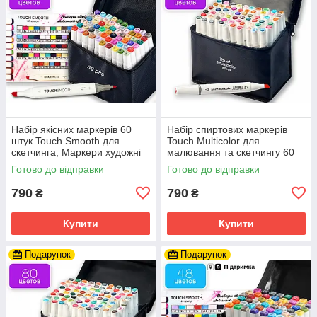
Набір якісних маркерів 60
Набір спиртових маркерів
штук Touch Smooth для
Touch Multicolor для
скетчинга, Маркери художні
малювання та скетчингу 60
двосторонні
шт, фломастери для
Готово до відправки
Готово до відправки
художників
790
790
₴
₴
Купити
Купити
Подарунок
Подарунок