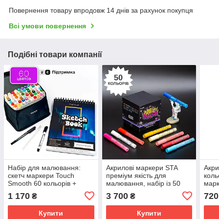
Повернення товару впродовж 14 днів за рахунок покупця
Всі умови повернення
Подібні товари компанії
Набір для малювання:
Акрилові маркери STA
Акри
скетч маркери Touch
преміум якість для
коль
Smooth 60 кольорів +
малювання, набір із 50
мар
скетчбук 50 аркушів А4 +
кольорів, універсальні для
на ск
1 170
3 700
720
₴
₴
чорні лайнери
скла, дерева, ткани та
для 
кераміки
Купити
Купити