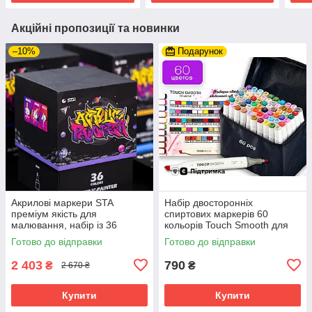
Акційні пропозиції та новинки
–10%
Подарунок
Акрилові маркери STA
Набір двосторонніх
преміум якість для
спиртових маркерів 60
малювання, набір із 36
кольорів Touch Smooth для
кольорів, універсальні для
малювання та скетчів,
Готово до відправки
Готово до відправки
скла, дерева, ткани та
художні маркери
кераміки
2 403
790
₴
₴
2 670 ₴
Купити
Купити