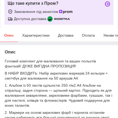
Що таке купити з Пром?
Замовлення під захистом
Доступна доставка
Опис
Характеристики
Доставка
Оплата
Умови п
Опис
Готовий комплект для малювання та ваших польотів
фантазій! ДУЖЕ ВИГІДНА ПРОПОЗИЦІЯ!
В НАБІР ВХОДИТЬ: Набір акрилових маркерів 24 кольори +
скетчбук для малювання на 50 аркушів А4
1. Альбом із 50 листів щільністю 250 г/м2.А4 Альбом на
спіральці, задня сторона — щільний картон. Підходить як для
малювання акварелями, акриловими фарбами, гуашшю, так і
для пастелі, олівців та фломастерів. Чудовий подарунок для
юних талантів.
2. Маркери на основі акрилових фарб і чорнила останнім
часом набирають все більшої популярності за рахунок своєї