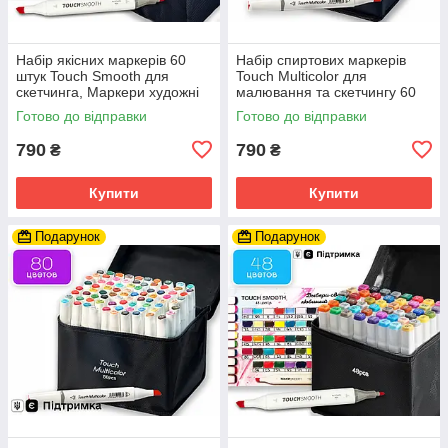
Набір якісних маркерів 60
Набір спиртових маркерів
штук Touch Smooth для
Touch Multicolor для
скетчинга, Маркери художні
малювання та скетчингу 60
двосторонні
шт, фломастери для
Готово до відправки
Готово до відправки
художників
790
790
₴
₴
Купити
Купити
Подарунок
Подарунок