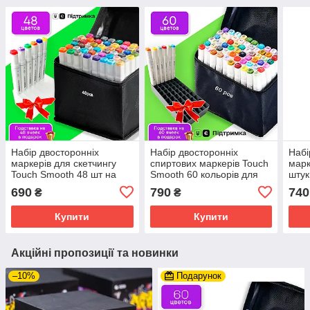
Набір двосторонніх
Набір двосторонніх
Набі
маркерів для скетчингу
спиртових маркерів Touch
марк
Touch Smooth 48 шт на
Smooth 60 кольорів для
штук
спиртовій основі,
малювання і скетчів, Набір
скет
690
790
740
₴
₴
Фломастери для
фломастерів.
художників
Купити
Купити
Акційні пропозиції та новинки
–10%
Подарунок