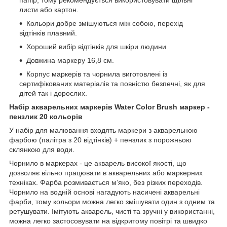
листи або картон.
Кольори добре змішуються між собою, перехід
відтінків плавний.
Хороший вибір відтінків для шкіри людини
Довжина маркеру 16,8 см.
Корпус маркерів та чорнила виготовлені із
сертифікованих матеріалів та повністю безпечні, як для
дітей так і дорослих.
Набір акварельних маркерів Water Color Brush маркер -
пензлик 20 кольорів
У набір для малювання входять маркери з акварельною
фарбою (палітра з 20 відтінків) + пензлик з порожньою
склянкою для води.
Чорнило в маркерах - це акварель високої якості, що
дозволяє вільно працювати в акварельних або маркерних
техніках. Фарба розмивається мʼяко, без різких переходів.
Чорнило на водній основі нагадують насичені акварельні
фарби, тому кольори можна легко змішувати один з одним та
ретушувати. Імітують акварель, чисті та зручні у використанні,
можна легко застосовувати на відкритому повітрі та швидко