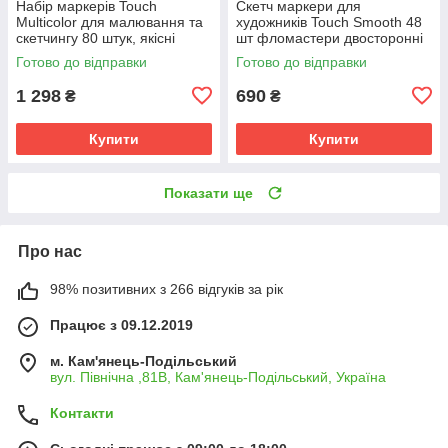
Набір маркерів Touch
Скетч маркери для
Multicolor для малювання та
художників Touch Smooth 48
скетчингу 80 штук, якісні
шт фломастери двосторонні
маркери
спиртові для малювання і
Готово до відправки
Готово до відправки
скетчинга
1 298
690
₴
₴
Купити
Купити
Показати ще
Про нас
98% позитивних з 266 відгуків за рік
Працює з 09.12.2019
м. Кам'янець-Подільський
вул. Північна ,81В, Кам'янець-Подільський, Україна
Контакти