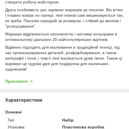
створити робочу майстерню.
Друга особливість цих чарівних маркерів це пензлик. Він мʼяко
і плавно ковзає по папері, лінії немов самі вишиковуються так,
як треба. Пензлик середній за розміром, і стійкий до вигинів і
"розпушування".
Маркери відрізняються насиченістю і чистими кольорами в
оптимальному діапазоні 20 найпопулярніших відтінків.
Відмінно підходять для малювання в традиційній техніці, під
час промальовування деталей, розфарбовування, а також
каліграфії і тонкі, і товсті лінії малюються дуже легко. Також ці
маркери це чудова ідея для подарунка для маленьких
художників!
Приховати
Характеристики
Основні
Тип
Набір
Упаковка
Пластикова коробка