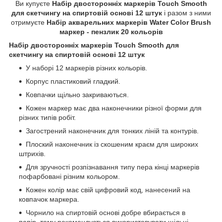
Ви купуєте
Набір двосторонніх маркерів Touch Smooth
для скетчингу на спиртовій основі 12 штук
і разом з ними
отримуєте
Набір акварельних маркерів Water Color Brush
маркер - пензлик 20 кольорів
Набір двосторонніх маркерів Touch Smooth для
скетчингу на спиртовій основі 12 штук
У наборі 12 маркерів різних кольорів.
Корпус пластиковий гладкий.
Ковпачки щільно закриваються.
Кожен маркер має два наконечники різної форми для
різних типів робіт.
Загострений наконечник для тонких ліній та контурів.
Плоский наконечник із скошеним краєм для широких
штрихів.
Для зручності розпізнавання типу пера кінці маркерів
пофарбовані різним кольором.
Кожен колір має свій цифровий код, нанесений на
ковпачок маркера.
Чорнило на спиртовій основі добре вбирається в
папір, тому рекомендується використовувати щільні