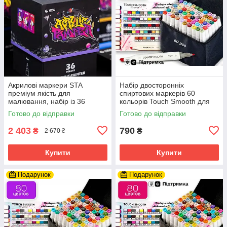
Акрилові маркери STA
Набір двосторонніх
преміум якість для
спиртових маркерів 60
малювання, набір із 36
кольорів Touch Smooth для
кольорів, універсальні для
малювання та скетчів,
Готово до відправки
Готово до відправки
скла, дерева, ткани та
художні маркери
кераміки
2 403
790
₴
₴
2 670 ₴
Купити
Купити
Подарунок
Подарунок