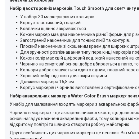
пензлик 20 кольорів
Набір двосторонніх маркерів Touch Smooth для скетчингу н
У наборі 30 маркери різних кольорів.
Корпус пластиковий, гладкий.
Ковпачки щільно закриваються.
Кожен маркер має два наконечника різної форми для різн
Загострений наконечник для тонких ліній та контурів.
Плоский наконечник зі скошеним краєм для широких штри
Для зручності розпізнавання типу пера кінці маркерів п
Кожен колір має свій цифровий код, який нанесений на к
Чорнило на спиртовій основі добре вбирається в папір, 
Кольори добре змішуються один з одним, плавний перехід
Хороший вибір відтінків для шкіри людини
Довжина маркера 16,8 см.
Корпус маркерів і чорнило виготовлені з сертифікованих ма
Набір акварельних маркерів Water Color Brush маркер-пенз
У набір для малювання входять маркери з акварельною фарбою
Чорнило в маркерах - це акварель високої якості, що дозволяє
основі нагадує насичені акварельні фарби, тому кольори можна
відкритому повітрі та швидко створити робочу майстерню.
Друга особливість цих чарівних маркерів це пензлик. Він мʼяко 
"розпушування".