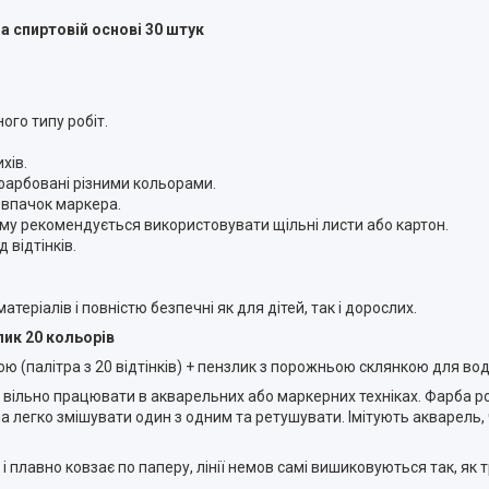
а спиртовій основі 30 штук
ого типу робіт.
хів.
офарбовані різними кольорами.
овпачок маркера.
тому рекомендується використовувати щільні листи або картон.
 відтінків.
теріалів і повністю безпечні як для дітей, так і дорослих.
лик 20 кольорів
 (палітра з 20 відтінків) + пензлик з порожньою склянкою для вод
 вільно працювати в акварельних або маркерних техніках. Фарба ро
 легко змішувати один з одним та ретушувати. Імітують акварель, ч
і плавно ковзає по паперу, лінії немов самі вишиковуються так, як тр