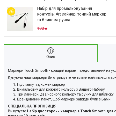
Відгуки
Набір для промальовування
Доставка та оплата
контурів: Art лайнер, тонкий маркер
та бликова ручка
Повернення та Обмін
100 ₴
Опис
Маркери Touch Smooth - кращий варіант представлений на укр
Купуючи наші маркери Ви отримуєте не тільки найякісніші мар
Підставку під кожен маркер
Вимальовку для кожного кольору з Вашого Набору
Три лайнери, два чорного кольору та ручку для віблиску
Брендований пакет, щоб маркери завжди були з Вами
СПЕЦІАЛЬНА ПРОПОЗИЦІЯ!
Ви купуєте
Набір двосторонніх маркерів Touch Smooth для с