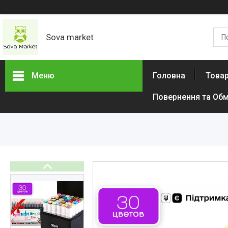
Sova market
Меню
Головна
Товар
Повернення та Обм
Товари та послуги
Живопис і графіка
Срібні Кільця
Сережки
Браслети
Підвіски
Дитячі товари
Товари для дому
Тактичний одяг