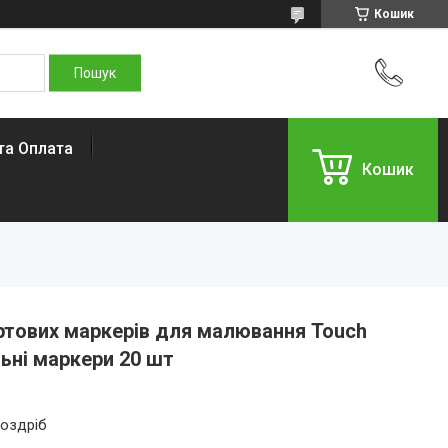
Кошик
та Оплата
Кошик
ртових маркерів для малювання Touch
ьні маркери 20 шт
роздріб