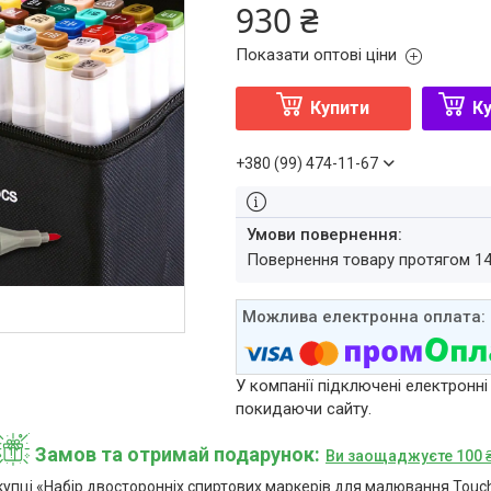
930 ₴
Показати оптові ціни
Купити
Ку
+380 (99) 474-11-67
повернення товару протягом 1
У компанії підключені електронні
покидаючи сайту.
Замов та отримай подарунок
Ви заощаджуєте 100 
упці «Набір двосторонніх спиртових маркерів для малювання Touch