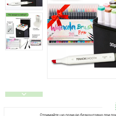
Ліхтарі
Генератори
Ортопедичні товари
Бусини та фурнітура
Сумки та аксесуари
Товари для дому з дерева
Спортивний інвентар та
аксесуари
Товари для свят
Автомобільні аксесуари
Дерев'яні рейці
Футляри і органайзери для
ювелірних виробів
Ліхтарі
Товари для дому
Ґаджети й аксесуари
Про нас
Отримайте цю позицію безкоштовно при пок