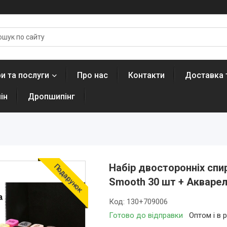
и та послуги
Про нас
Контакти
Доставка 
ін
Дропшипінг
Набір двосторонніх спи
Подарунок
Smooth 30 шт + Акварел
Код:
130+709006
Готово до відправки
Оптом і в 