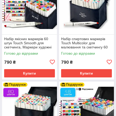
Набір якісних маркерів 60
Набір спиртових маркерів
штук Touch Smooth для
Touch Multicolor для
скетчинга, Маркери художні
малювання та скетчингу 60
двосторонні
шт, фломастери для
Готово до відправки
Готово до відправки
художників
790
790
₴
₴
Купити
Купити
Подарунок
Подарунок