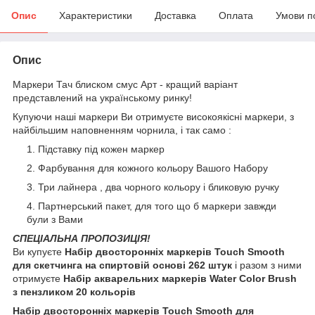
Опис
Характеристики
Доставка
Оплата
Умови п
Опис
Маркери Тач блиском смус Арт - кращий варіант
представлений на українському ринку!
Купуючи наші маркери Ви отримуєте високоякісні маркери, з
найбільшим наповненням чорнила, і так само :
Підставку під кожен маркер
Фарбування для кожного кольору Вашого Набору
Три лайнера , два чорного кольору і бликовую ручку
Партнерський пакет, для того що б маркери завжди
були з Вами
СПЕЦІАЛЬНА ПРОПОЗИЦІЯ!
Ви купуєте
Набір двосторонніх маркерів Touch Smooth
для скетчинга на спиртовій основі 262 штук
і разом з ними
отримуєте
Набір акварельних маркерів Water Color Brush
з пензликом 20 кольорів
Набір двосторонніх маркерів Touch Smooth для