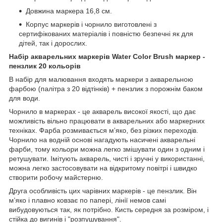
Довжина маркера 16,8 см.
Корпус маркерів і чорнило виготовлені з
сертифікованих матеріалів і повністю безпечні як для
дітей, так і дорослих.
Набір акварельних маркерів Water Color Brush маркер -
пензлик 20 кольорів
В набір для малювання входять маркери з акварельною
фарбою (палітра з 20 відтінків) + пензлик з порожнім баком
для води.
Чорнило в маркерах - це акварель високої якості, що дає
можливість вільно працювати в акварельних або маркерних
техніках. Фарба розмивається мʼяко, без різких переходів.
Чорнило на водній основі нагадують насичені акварельні
фарби, тому кольори можна легко змішувати один з одним і
ретушувати. Імітують акварель, чисті і зручні у використанні,
можна легко застосовувати на відкритому повітрі і швидко
створити робочу майстерню.
Друга особливість цих чарівних маркерів - це пензлик. Він
мʼяко і плавно ковзає по папері, лінії немов самі
вибудовуються так, як потрібно. Кисть середня за розміром, і
стійка до вигинів і "розпушування".