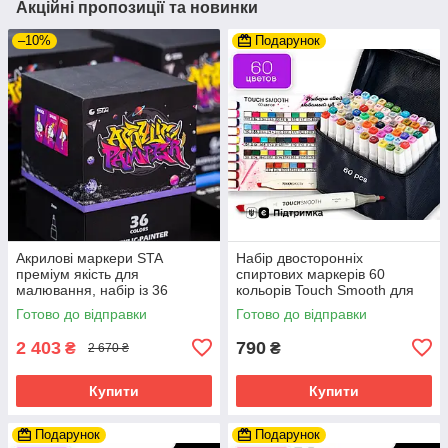
Акційні пропозиції та новинки
–10%
Подарунок
Акрилові маркери STA
Набір двосторонніх
преміум якість для
спиртових маркерів 60
малювання, набір із 36
кольорів Touch Smooth для
кольорів, універсальні для
малювання та скетчів,
Готово до відправки
Готово до відправки
скла, дерева, ткани та
художні маркери
кераміки
2 403
790
₴
₴
2 670 ₴
Купити
Купити
Подарунок
Подарунок