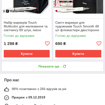
Набір маркерів Touch
Скетч маркери для
Multicolor для малювання та
художників Touch Smooth 48
скетчингу 80 штук, якісні
шт фломастери двосторонні
маркери
спиртові для малювання і
Готово до відправки
Готово до відправки
скетчинга
1 298
690
₴
₴
Купити
Купити
Показати ще
Про нас
98% позитивних з 266 відгуків за рік
Працює з 09.12.2019