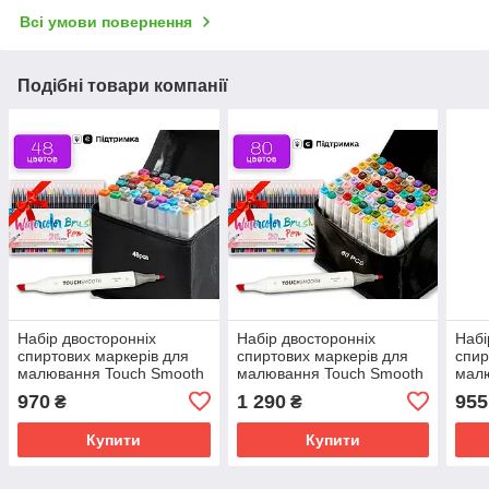
Всі умови повернення
Подібні товари компанії
Набір двосторонніх
Набір двосторонніх
Набі
спиртових маркерів для
спиртових маркерів для
спир
малювання Touch Smooth
малювання Touch Smooth
мал
48 шт + Акварельні
80 шт + Акварельні
40 ш
970
1 290
955
₴
₴
маркери 20 шт
маркери 20 шт
марк
Купити
Купити