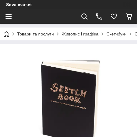
Sova market
Товари та послуги
Живопис і графіка
Скетчбуки
С