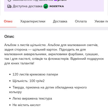
Доступна доставка
Опис
Характеристики
Доставка
Оплата
Умови п
Опис
Альбом з листів щільністю. Альбом для малювання скетчів,
задня сторона — щільний картон. Підходить як для
малювання акварельними, акриловими фарбами, гуашшю,
так і для пастелі, олівців та фломастерів. Відмінний подарунок
для юних талантів!
120 листів кремовою папери
Щільність: 100 гр/м2
Тверда, приємна на дотик обкладинка чорного
кольору
Легко виражена текстура
Не містить кислот