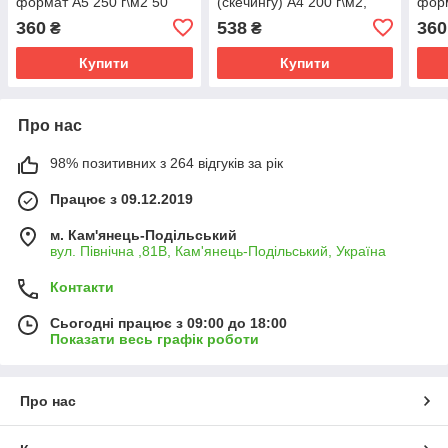
формат А5 250 г\м2 50
(скечингу) А4 200 г\м2,
форм
аркушів (54875487)
альбом на 50 аркушів
г\м2
360
538
360
₴
₴
Відеоогляд!
Віде
Купити
Купити
Про нас
98% позитивних з 264 відгуків за рік
Працює з 09.12.2019
м. Кам'янець-Подільський
вул. Північна ,81В, Кам'янець-Подільський, Україна
Контакти
Сьогодні працює з 09:00 до 18:00
Показати весь графік роботи
Про нас