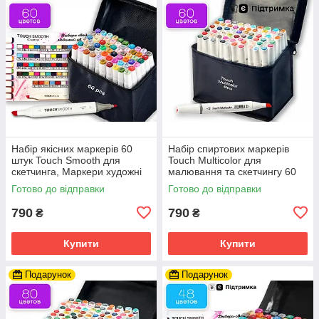
Набір якісних маркерів 60
Набір спиртових маркерів
штук Touch Smooth для
Touch Multicolor для
скетчинга, Маркери художні
малювання та скетчингу 60
двосторонні
шт, фломастери для
Готово до відправки
Готово до відправки
художників
790
790
₴
₴
Купити
Купити
Подарунок
Подарунок