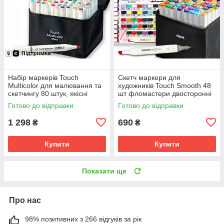
Набір маркерів Touch
Скетч маркери для
Multicolor для малювання та
художників Touch Smooth 48
скетчингу 80 штук, якісні
шт фломастери двосторонні
маркери
спиртові для малювання і
Готово до відправки
Готово до відправки
скетчинга
1 298
690
₴
₴
Купити
Купити
Показати ще
Про нас
98% позитивних з 266 відгуків за рік