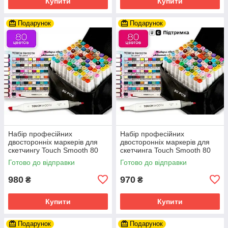
Купити
Купити
Подарунок
Подарунок
Набір професійних
Набір професійних
двосторонніх маркерів для
двосторонніх маркерів для
скетчингу Touch Smooth 80
скетчинга Touch Smooth 80
кольорів, художні маркери
кольорів у чохлі
Готово до відправки
Готово до відправки
980
970
₴
₴
Купити
Купити
Подарунок
Подарунок