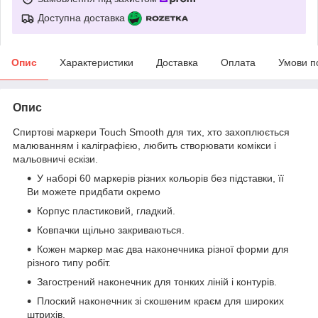
Доступна доставка
Опис
Характеристики
Доставка
Оплата
Умови п
Опис
Спиртові маркери Touch Smooth для тих, хто захоплюється
малюванням і каліграфією, любить створювати комікси і
мальовничі ескізи.
У наборі 60 маркерів різних кольорів без підставки, її
Ви можете придбати окремо
Корпус пластиковий, гладкий.
Ковпачки щільно закриваються.
Кожен маркер має два наконечника різної форми для
різного типу робіт.
Загострений наконечник для тонких ліній і контурів.
Плоский наконечник зі скошеним краєм для широких
штрихів.