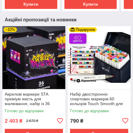
художників
художників
Купити
Купити
Акційні пропозиції та новинки
–10%
Подарунок
Акрилові маркери STA
Набір двосторонніх
преміум якість для
спиртових маркерів 60
малювання, набір із 36
кольорів Touch Smooth для
кольорів, універсальні для
малювання та скетчів,
Готово до відправки
Готово до відправки
скла, дерева, ткани та
художні маркери
кераміки
2 403
790
₴
₴
2 670 ₴