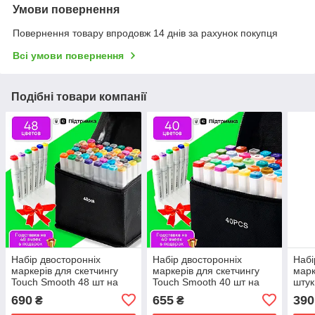
Умови повернення
Повернення товару впродовж 14 днів за рахунок покупця
Всі умови повернення
Подібні товари компанії
Набір двосторонніх
Набір двосторонніх
Набі
маркерів для скетчингу
маркерів для скетчингу
марк
Touch Smooth 48 шт на
Touch Smooth 40 шт на
штук
спиртовій основі,
спиртовій основі,
спир
690
655
390
₴
₴
Фломастери для
Фломастери для
Різн