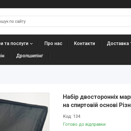
и та послуги
Про нас
Контакти
Доставка 
ін
Дропшипінг
Набір двосторонніх мар
на спиртовій основі Різ
Код:
134
Готово до відправки