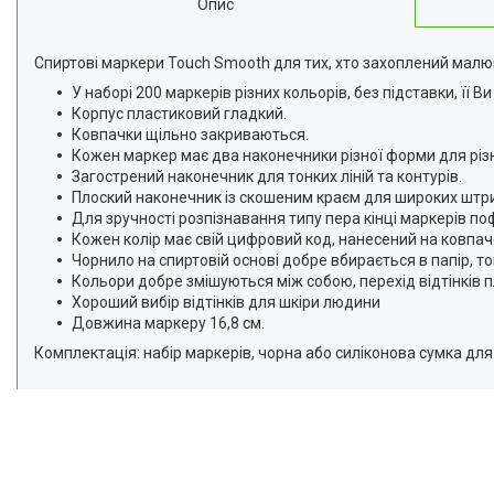
Опис
Відгуки
Доставка та оплата
Спиртові маркери Touch Smooth для тих, хто захоплений малюв
У наборі 200 маркерів різних кольорів, без підставки, її 
Повернення та Обмін
Корпус пластиковий гладкий.
Ковпачки щільно закриваються.
Кожен маркер має два наконечники різної форми для різни
Загострений наконечник для тонких ліній та контурів.
Плоский наконечник із скошеним краєм для широких штри
Для зручності розпізнавання типу пера кінці маркерів п
Кожен колір має свій цифровий код, нанесений на ковпач
Чорнило на спиртовій основі добре вбирається в папір, 
Кольори добре змішуються між собою, перехід відтінків 
Хороший вибір відтінків для шкіри людини
Довжина маркеру 16,8 см.
Комплектація: набір маркерів, чорна або силіконова сумка для