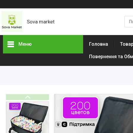
Sova market
Меню
Головна
Товар
Повернення та Обм
Товари та послуги
Живопис і графіка
Срібні Кільця
Сережки
Браслети
Підвіски
Дитячі товари
Товари для дому
Тактичний одяг