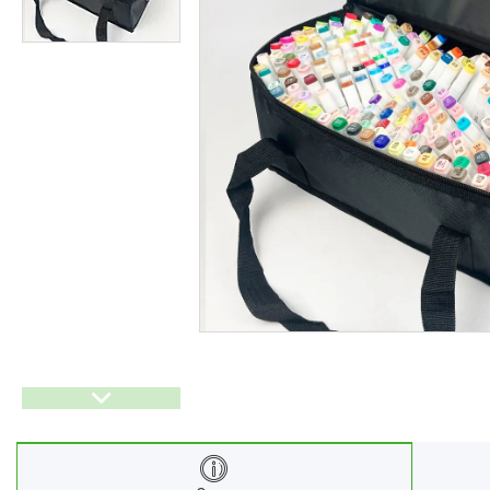
Ліхтарі
Генератори
Ортопедичні товари
Бусини та фурнітура
Сумки та аксесуари
Товари для дому з дерева
Спортивний інвентар та
аксесуари
Товари для свят
Автомобільні аксесуари
Дерев'яні рейці
Футляри і органайзери для
ювелірних виробів
Ліхтарі
Товари для дому
Ґаджети й аксесуари
Про нас