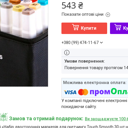
543 ₴
Показати оптові ціни
Купити
Ку
+380 (99) 474-11-67
повернення товару протягом 1
У компанії підключені електронні
покидаючи сайту.
Замов та отримай подарунок
Ви заощаджуєте 100 
«Набір двосторонніх маркерів для скетчингу Touch Smooth 30 шт н