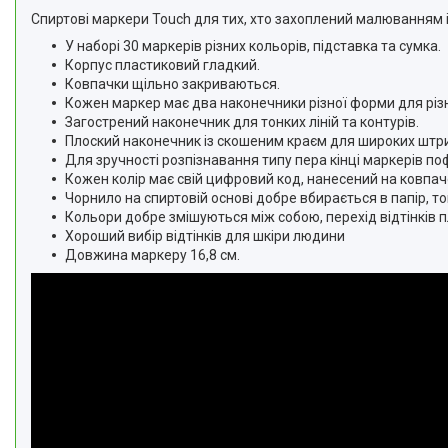
Спиртові маркери Touch для тих, хто захоплений малюванням і
У наборі 30 маркерів різних кольорів, підставка та сумка.
Корпус пластиковий гладкий.
Ковпачки щільно закриваються.
Кожен маркер має два наконечники різної форми для різни
Загострений наконечник для тонких ліній та контурів.
Плоский наконечник із скошеним краєм для широких штри
Для зручності розпізнавання типу пера кінці маркерів п
Кожен колір має свій цифровий код, нанесений на ковпач
Чорнило на спиртовій основі добре вбирається в папір, 
Кольори добре змішуються між собою, перехід відтінків 
Хороший вибір відтінків для шкіри людини
Довжина маркеру 16,8 см.