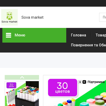
Sova market
Меню
Головна
Товар
Повернення та Обм
Товари та послуги
Живопис і графіка
Срібні Кільця
Сережки
Браслети
Підвіски
Дитячі товари
Товари для дому
Тактичний одяг