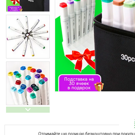
Ліхтарі
Генератори
Ортопедичні товари
Бусини та фурнітура
Сумки та аксесуари
Товари для дому з дерева
Спортивний інвентар та
аксесуари
Товари для свят
Автомобільні аксесуари
Дерев'яні рейці
Футляри і органайзери для
ювелірних виробів
Ліхтарі
Товари для дому
Ґаджети й аксесуари
Про нас
Отримайте цю позицію безкоштовно при покупці 