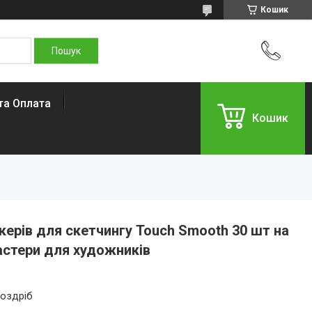
Кошик
та Оплата
Кошик
керів для скетчингу Touch Smooth 30 шт на
астери для художників
роздріб