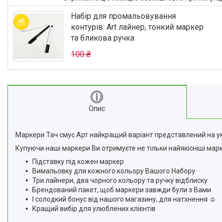
Відгуки
Набір для промальовування
Доставка та оплата
контурів: Art лайнер, тонкий маркер
та бликова ручка
Повернення та Обмін
100 ₴
Опис
Маркери Тач смус Арт найкращий варіант представлений на ук
Купуючи наші маркери Ви отримуєте не тільки найякісніші мар
Підставку під кожен маркер
Вимальовку для кожного кольору Вашого Набору
Три лайнери, два чорного кольору та ручку відблиску
Брендований пакет, щоб маркери завжди були з Вами
І солодкий бонус від нашого магазину, для натхнення ☺️
Кращий вибір для улюблених клієнтів