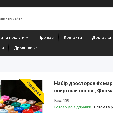
и та послуги
Про нас
Контакти
Доставка 
ін
Дропшипінг
Набір двосторонніх мар
Подарунок
спиртовій основі, Флом
Код:
130
Готово до відправки
Оптом і в 