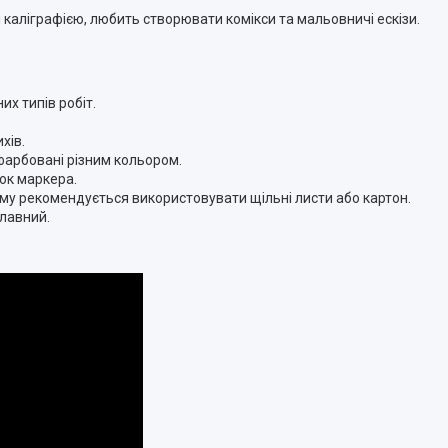
 каліграфією, любить створювати комікси та мальовничі ескізи.
х типів робіт.
хів.
офарбовані різним кольором.
ок маркера.
тому рекомендується використовувати щільні листи або картон.
плавний.