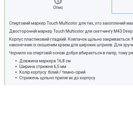
Відгуки
Опис
Доставка та оплата
Спиртовий маркер Touch Multicolor для тих, хто захоплений м
Повернення та Обмін
Двосторонній маркер Touch Multicolor для скетчингу M43 Deep 
Корпус пластиковий гладкий. Ковпачок щільно закривається. Ма
наконечник із скошеним краєм для широких штрихів. Для зручн
Чорнило на спиртовій основі добре вбирається в папір, тому 
Довжина маркера 16,8 см
Ширина стрижня 6,5 мм
Колір корпусу: білий / темно-сірий
Стрижень щільно прилягає до корпусу