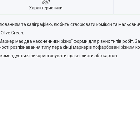
Характеристики
алюванням та каліграфією, любить створювати комікси та мальовничі
Olive Grean.
ркер має два наконечники різної форми для різних типів робіт. За
ості розпізнавання типу пера кінці маркерів пофарбовані різним к
рекомендується використовувати щільні листи або картон.