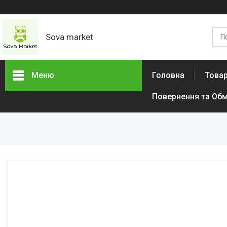
Sova market
Меню
Головна
Товар
Повернення та Обм
Товари та послуги
Живопис і графіка
Срібні Кільця
Сережки
Браслети
Підвіски
Дитячі товари
Товари для дому
Тактичний одяг