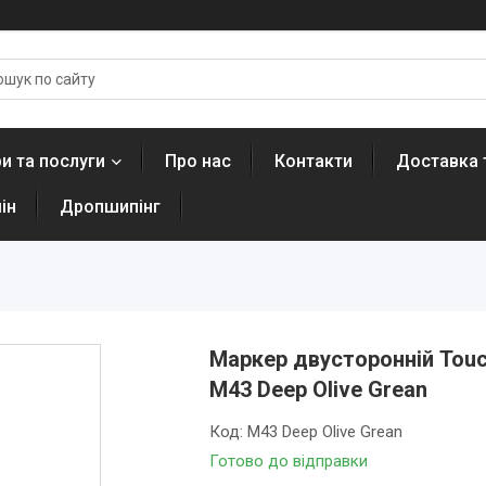
и та послуги
Про нас
Контакти
Доставка 
ін
Дропшипінг
Маркер двусторонній Touc
M43 Deep Olive Grean
Код:
M43 Deep Olive Grean
Готово до відправки