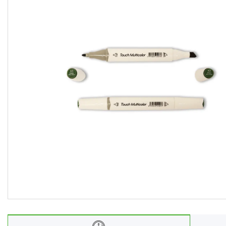
Ліхтарі
Генератори
Ортопедичні товари
Бусини та фурнітура
Сумки та аксесуари
Товари для дому з дерева
Спортивний інвентар та
аксесуари
Товари для свят
Автомобільні аксесуари
Дерев'яні рейці
Футляри і органайзери для
ювелірних виробів
Ліхтарі
Товари для дому
Ґаджети й аксесуари
Про нас