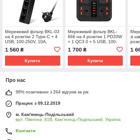
Мережевий фільтр BKL-03
Мережевий фільтр BKL-
Мере
на 4 розетки 2 Type-C + 4
666 на 4 розетки 1 PD20W
зі ш
USB, 100-250V, 10А,
+ 1 QC3.0 + 5 USB, 100-
розе
чорний
250V, 10А, чорний
QC3.
1 560
1 700
1 6
₴
₴
чор
Купити
Купити
Про нас
98% позитивних з 264 відгуків за рік
Працює з 09.12.2019
м. Кам'янець-Подільський
вул. Північна ,81В, Кам'янець-Подільський, Україна
Контакти