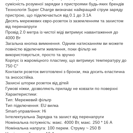
сумісність розумної зарядки з пристроями будь-яких брендів
Технологія Super Charge визначає найкращий струм заряду
пристрою, що підключається від 0.1 до 3.1A
Десять мережевих євро-розеток із заземленням та захистом
від перенапруги
Провід 2.0 метра із чистої міді витримує навантаження до
4000 Вт
Загальна кнопка вимкнення. Одним натисканням ви можете
повністю відключити живлення, поки фільтр не
використовується, просто та зручно
Корпус із жароміцного пластику, що витримує температуру до
750 C°
Контакти розеток виготовлені з бронзи, яка досить еластична
та зносостійка.
Захисні шторки розеток від дітей
Гумові ніжки, дозволяють приладу не ковзати по поверхні
Характеристики:
Тип: Мережевий фільтр
Тип підключення: EU вилка
Smart-управління: Ні
Інтелектуальна Зарядка та захист від перенапруги
Номінальна потужність: макс. 4000 Вт, макс. 250 * 16 А
Номінальна напруга: 100 перем. Струму ~ 250 В