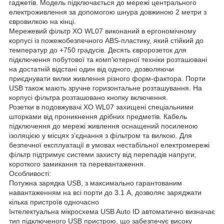
гаджетів. Модель підключається до мережі центрального
електроживлення за допомогою шнура довжиною 2 метри з
євровилкою на кінці.
Мережевий фільтр XO WL07 виконаний в ергономічному
корпусі із пожежобезпечного ABS-пластику, який стійкий до
температур до +750 градусів. Десять євророзеток для
підключення побутової та компʼютерної техніки розташовані
на достатній відстані один від одного, дозволяючи
приєднувати вилки живлення різного форм-фактора. Порти
USB також мають зручне горизонтальне розташування. На
корпусі фільтра розташовано кнопку включення.
Розетки в подовжувачі XO WL07 захищені спеціальними
шторками від проникнення дрібних предметів. Кабель
підключення до мережі живлення оснащений посиленою
ізоляцією у місцях зʼєднання з фільтром та вилкою. Для
безпечної експлуатації в умовах нестабільної електромережі
фільтр підтримує системи захисту від перепадів напруги,
короткого замикання та перевантаження.
Особливості:
Потужна зарядка USB, з максимально гарантованим
навантаженням на всі порти до 3.1 A, дозволяє заряджати
кілька пристроїв одночасно
Інтелектуальна мікросхема USB Auto ID автоматично визначає
тип підключеного USB пристрою, що забезпечує високу