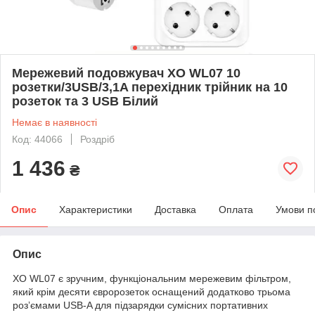
Мережевий подовжувач XO WL07 10
розетки/3USB/3,1A перехідник трійник на 10
розеток та 3 USB Білий
Немає в наявності
Код: 44066
Роздріб
1 436
₴
Опис
Характеристики
Доставка
Оплата
Умови п
Опис
XO WL07 є зручним, функціональним мережевим фільтром,
який крім десяти євророзеток оснащений додатково трьома
розʼємами USB-A для підзарядки сумісних портативних