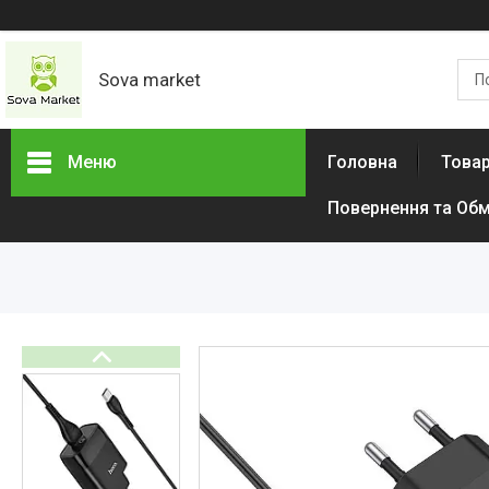
Sova market
Меню
Головна
Товар
Повернення та Обм
Товари та послуги
Живопис і графіка
Срібні Кільця
Сережки
Браслети
Підвіски
Дитячі товари
Товари для дому
Тактичний одяг