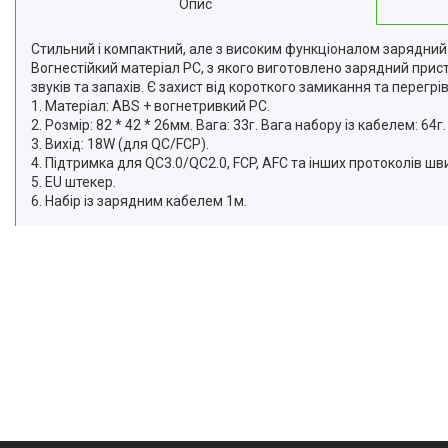
Опис
Відгуки
Стильний і компактний, але з високим функціоналом зарядний
Доставка та оплата
Вогнестійкий матеріал PC, з якого виготовлено зарядний прист
звуків та запахів. Є захист від короткого замикання та перегрів
Повернення та Обмін
1. Матеріал: ABS + вогнетривкий PC.
2. Розмір: 82 * 42 * 26мм. Вага: 33г. Вага набору із кабелем: 64г.
3. Вихід: 18W (для QC/FCP).
4. Підтримка для QC3.0/QC2.0, FCP, AFC та інших протоколів шв
5. EU штекер.
6. Набір із зарядним кабелем 1м.