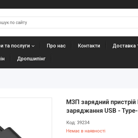
и та послуги
Про нас
Контакти
Доставка 
ін
Дропшипінг
МЗП зарядний пристрій
заряджання USB - Type
Код:
39234
Немає в наявності