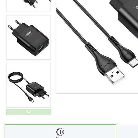
Ліхтарі
Генератори
Ортопедичні товари
Бусини та фурнітура
Сумки та аксесуари
Товари для дому з дерева
Спортивний інвентар та
аксесуари
Товари для свят
Автомобільні аксесуари
Дерев'яні рейці
Футляри і органайзери для
ювелірних виробів
Ліхтарі
Товари для дому
Ґаджети й аксесуари
Про нас