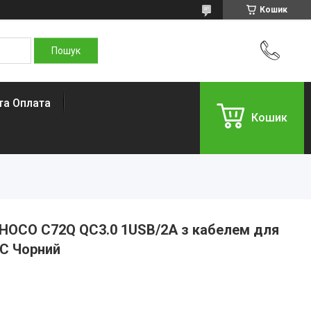
Кошик
та Оплата
Кошик
 HOCO C72Q QC3.0 1USB/2A з кабелем для
-C Чорний