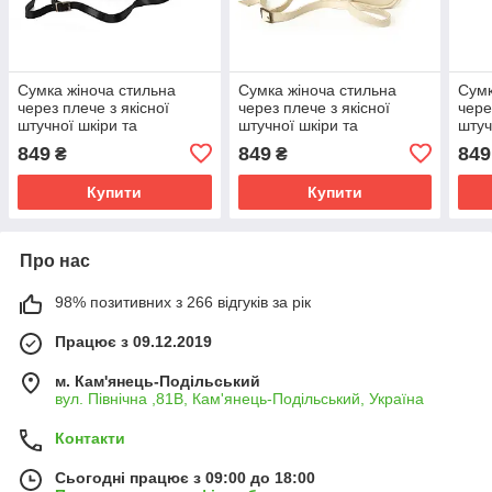
Сумка жіноча стильна
Сумка жіноча стильна
Сумк
через плече з якісної
через плече з якісної
чере
штучної шкіри та
штучної шкіри та
штуч
регульованим ремінцем,
регульованим ремінцем,
регу
849
849
849
₴
₴
Чорний
Молочний
Пуд
Купити
Купити
Про нас
98% позитивних з 266 відгуків за рік
Працює з 09.12.2019
м. Кам'янець-Подільський
вул. Північна ,81В, Кам'янець-Подільський, Україна
Контакти
Сьогодні працює з 09:00 до 18:00