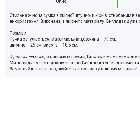
Опис
Відгуки
Стильна жіноча сумка з якісної штучної шкіри зі стьобаним ві
Доставка та оплата
використання. Виконана із якісного матеріалу. Виглядає дуже 
Повернення та Обмін
Розміри:
Ручка регулюється, максимальна довжина – 79 см,
ширина – 25 см, висота – 18,5 см.
Купуючи сумочку в нашому магазині, Ви можете не переживати з
Ми завжди готові відповісти на всі Ваші запитання, допомогти
Замовляйте та насолоджуйтесь покупкою у нашому магазині!