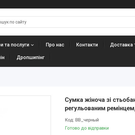
и та послуги
Про нас
Контакти
Доставка 
ін
Дропшипінг
Сумка жіноча зі стьоб
регульованим ремінцем
Код:
ВВ_черный
Готово до відправки