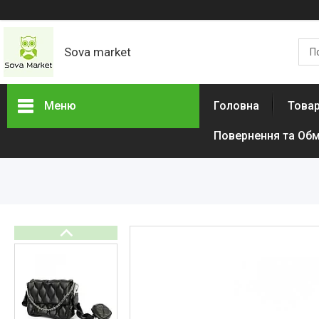
Sova market
Меню
Головна
Товар
Повернення та Обм
Товари та послуги
Живопис і графіка
Срібні Кільця
Сережки
Браслети
Підвіски
Дитячі товари
Товари для дому
Тактичний одяг