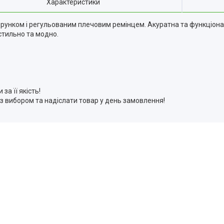
Характеристики
зерунком і регульованим плечовим ремінцем. Акуратна та функціонал
стильно та модно.
а її якість!
 з вибором та надіслати товар у день замовлення!