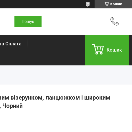
Кошик
та Оплата
Кошик
аним візерунком, ланцюжком і широким
, Чорний