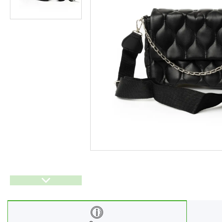
Ліхтарі
Генератори
Ортопедичні товари
Бусини та фурнітура
Сумки та аксесуари
Товари для дому з дерева
Спортивний інвентар та
аксесуари
Товари для свят
Автомобільні аксесуари
Дерев'яні рейці
Футляри і органайзери для
ювелірних виробів
Ліхтарі
Товари для дому
Ґаджети й аксесуари
Про нас