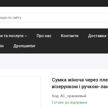
и та послуги
Про нас
Контакти
Доставка 
ін
Дропшипінг
Сумка жіноча через пле
візерунком і ручкою-л
Код:
AC_оранжевый
Готово до відправки