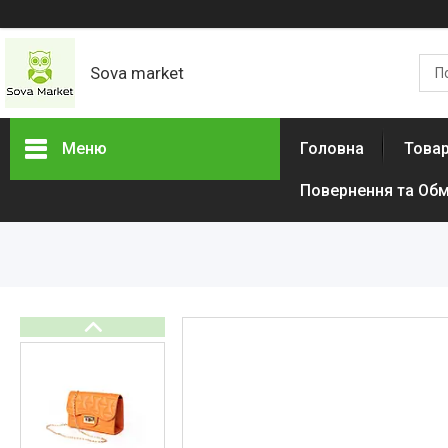
Sova market
Меню
Головна
Товар
Повернення та Обм
Товари та послуги
Живопис і графіка
Срібні Кільця
Сережки
Браслети
Підвіски
Дитячі товари
Товари для дому
Тактичний одяг