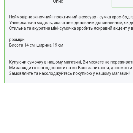
Опис
Відгуки
Доставка та оплата
Неймовірно жіночний і практичний аксесуар - сумка крос-боді
Універсальна модель, яка стане ідеальним доповненням, як ден
Повернення та Обмін
Стильна та акуратна міні-сумочка зробить яскравий акцент у 
розміри:
Висота 14 см, ширина 19 см
Купуючи сумочку в нашому магазині, Ви можете не переживати з
Ми завжди готові відповісти на всі Ваші запитання, допомогти
Замовляйте та насолоджуйтесь покупкою у нашому магазині!