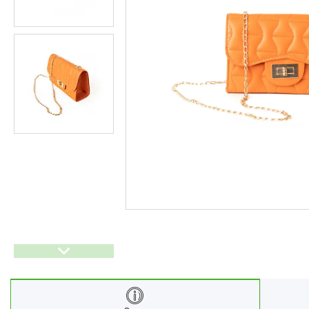
Ліхтарі
Генератори
Ортопедичні товари
Бусини та фурнітура
Сумки та аксесуари
Товари для дому з дерева
Спортивний інвентар та
аксесуари
Товари для свят
Автомобільні аксесуари
Дерев'яні рейці
Футляри і органайзери для
ювелірних виробів
Ліхтарі
Товари для дому
Ґаджети й аксесуари
Про нас