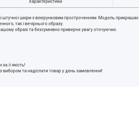
Характеристики
 зі штучної шкіри з візерунковим простроченням. Модель прикрашає
ного, так і вечірнього образу.
вашому образі та безсумнівно приверне увагу оточуючих.
а її якість!
 з вибором та надіслати товар у день замовлення!