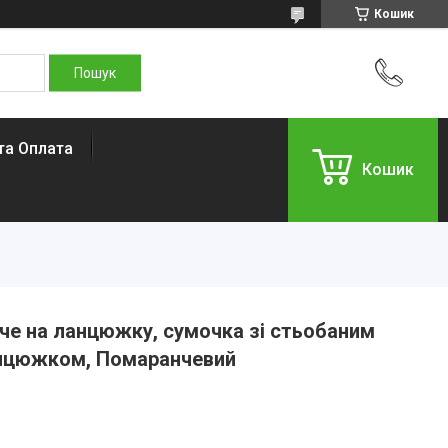
Кошик
та Оплата
Кошик
че на ланцюжку, сумочка зі стьобаним
анцюжком, Помаранчевий