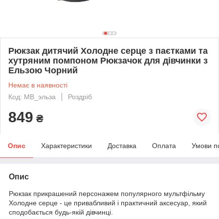
Рюкзак дитячий Холодне серце з паєтками та
хутряним помпоном Рюкзачок для дівчинки з
Ельзою Чорний
Немає в наявності
Код: MB_эльза
Роздріб
849
₴
Опис
Характеристики
Доставка
Оплата
Умови п
Опис
Рюкзак прикрашений персонажем популярного мультфільму
Холодне серце - це привабливий і практичний аксесуар, який
сподобається будь-якій дівчинці.