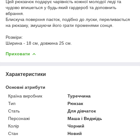
Цей рюкзачок подарує чарівність кожної молодої леді та
чудово впишеться у будь-який гардероб та доповнить
вбрання.
Блискуча поверхня паєток, подібно до луски, переливається
на рюкзаку, змушуючи його грати променями сонця.
Розміри:
Ширина - 18 см, довжина 25 см.
Приховати
Характеристики
Основні атрибути
Країна виробник
Туреччина
Тип
Рюкзак
Стать
Для дівчаток
Персонажі
Маша і Ведмідь
Колір
Чорний
Стан
Новий