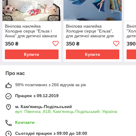
Вінілова наклейка
Вінілова наклейка
Віні
Холодне серце "Ельза і
Холодне серце "Ельза",
"Хол
Анна" для дитячої кімнати
для дитячої кімнати для
дитя
для дівчаток шпалери
дівчаток шпалери
дівч
350
350
390
₴
₴
самоклейка 45х60 см
самоклейка 45х60 см
шпа
50х7
Купити
Купити
Про нас
98% позитивних з 266 відгуків за рік
Працює з 09.12.2019
м. Кам'янець-Подільський
вул. Північна ,81В, Кам'янець-Подільський, Україна
Контакти
Сьогодні працює з 09:00 до 18:00