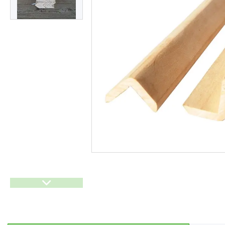
Ліхтарі
Генератори
Ортопедичні товари
Бусини та фурнітура
Сумки та аксесуари
Товари для дому з дерева
Спортивний інвентар та
аксесуари
Товари для свят
Автомобільні аксесуари
Дерев'яні рейці
Футляри і органайзери для
ювелірних виробів
Ліхтарі
Товари для дому
Ґаджети й аксесуари
Про нас