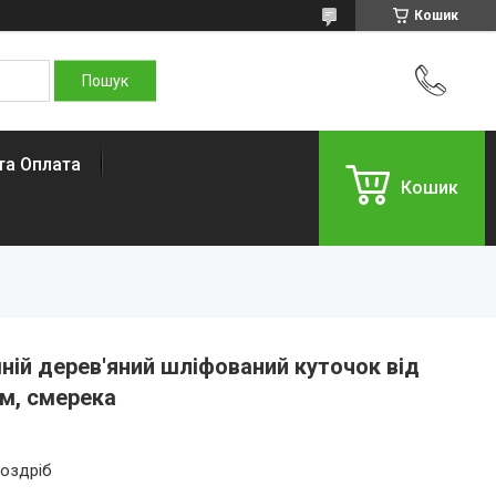
Кошик
та Оплата
Кошик
ній дерев'яний шліфований куточок від
м, смерека
роздріб