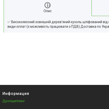
Відгуки
Опис
Доставка та оплата
Повернення та Обмін
✅ Високоякісний зовнішній дерев'яний кухоль шліфований від 
види оплат (є можливість працювати з ПДВ) Доставка по Укра
Информация
Дропшиппинг