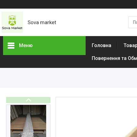
Sova market
Меню
Головна
Товар
Повернення та Обм
Товари та послуги
Живопис і графіка
Срібні Кільця
Сережки
Браслети
Підвіски
Дитячі товари
Товари для дому
Тактичний одяг