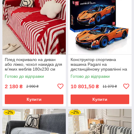
Плед покривало на диван
Конструктор спортивна
або ліжко, чохол накидка для
машина Pagani на
м'яких меблів 180х230 см
дистанційному управлінні на
стиль бохо в смужку,
1883 деталі, колір
Готово до відправки
Готово до відправки
червоний
помаранчевий із синім
2 180
10 801,50
₴
₴
2 990 ₴
11 370 ₴
Купити
Купити
–2%
–2%