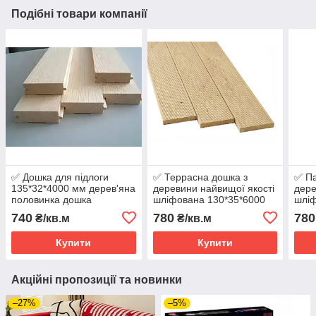
Подібні товари компанії
✅ Дошка для підлоги
✅ Террасна дошка з
✅ Па
135*32*4000 мм дерев'яна
деревини найвищої якості
дере
половинка дошка
шліфована 130*35*6000
шліф
мм, пиломатеріал, дошка,
мм, 
740
780
780
₴/кв.м
₴/кв.м
смерека
сме
Купити
Купити
Акційні пропозиції та новинки
–27%
–5%