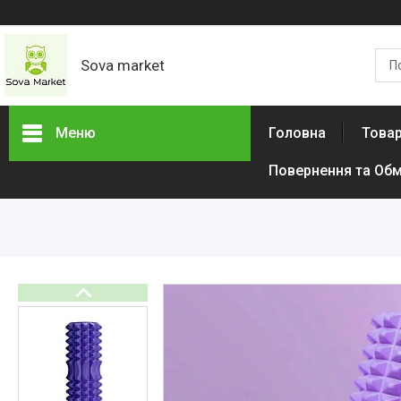
Sova market
Меню
Головна
Товар
Повернення та Обм
Товари та послуги
Живопис і графіка
Срібні Кільця
Сережки
Браслети
Підвіски
Дитячі товари
Товари для дому
Тактичний одяг