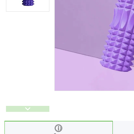
Ліхтарі
Генератори
Ортопедичні товари
Бусини та фурнітура
Сумки та аксесуари
Товари для дому з дерева
Спортивний інвентар та
аксесуари
Товари для свят
Автомобільні аксесуари
Дерев'яні рейці
Футляри і органайзери для
ювелірних виробів
Ліхтарі
Товари для дому
Ґаджети й аксесуари
Про нас