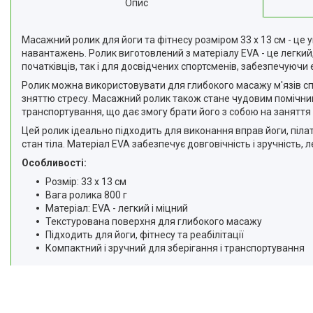
Опис
Відгуки
Доставка та оплата
Масажний ролик для йоги та фітнесу розміром 33 х 13 см - це 
навантажень. Ролик виготовлений з матеріалу EVA - це легкий,
Повернення та Обмін
початківців, так і для досвідчених спортсменів, забезпечуючи 
Ролик можна використовувати для глибокого масажу м'язів спини
зняттю стресу. Масажний ролик також стане чудовим помічнико
транспортування, що дає змогу брати його з собою на заняття
Цей ролик ідеально підходить для виконання вправ йоги, пілат
стан тіла. Матеріал EVA забезпечує довговічність і зручність, 
Особливості:
Розмір: 33 х 13 см
Вага ролика 800 г
Матеріал: EVA - легкий і міцний
Текстурована поверхня для глибокого масажу
Підходить для йоги, фітнесу та реабілітації
Компактний і зручний для зберігання і транспортування