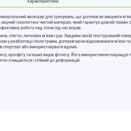
Характеристики
універсальний аксесуар для тренувань, що допомагає зміцнити м'язи,
 міцний і екологічно чистий матеріал, який гарантує довгий термін
ефективну роботу над тілом під час вправ.
, стегон, литкових м'язів і рук. Завдяки своїй текстурованій повер
м у реабілітації після травм, допомагаючи відновлювати м'язи та 
 в спортзал або використовувати вдома.
есу, кросфіту та інших видів фітнесу. Його використання покращує
легко очищається і стійкий до деформацій.