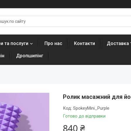
и та послуги
Про нас
Контакти
Доставка 
ін
Дропшипінг
Ролик масажний для йог
Код:
SpokeyMini_Purple
Готово до відправки
840 ₴