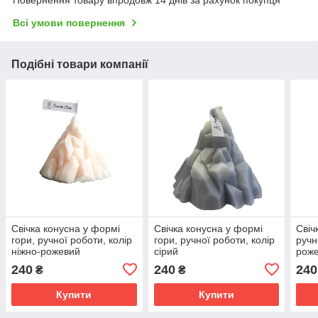
Повернення товару впродовж 14 днів за рахунок покупця
Всі умови повернення
Подібні товари компанії
Свічка конусна у формі
Свічка конусна у формі
Свіч
гори, ручної роботи, колір
гори, ручної роботи, колір
ручн
ніжно-рожевий
сірий
рож
240
240
240
₴
₴
Купити
Купити