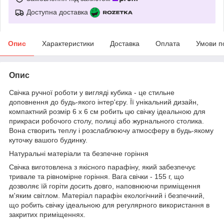
Доступна доставка
Опис
Характеристики
Доставка
Оплата
Умови п
Опис
Свічка ручної роботи у вигляді кубика - це стильне
доповнення до будь-якого інтер'єру. Її унікальний дизайн,
компактний розмір 6 х 6 см робить цю свічку ідеальною для
прикраси робочого столу, полиці або журнального столика.
Вона створить теплу і розслаблюючу атмосферу в будь-якому
куточку вашого будинку.
Натуральні матеріали та безпечне горіння
Свічка виготовлена з якісного парафіну, який забезпечує
тривале та рівномірне горіння. Вага свічки - 155 г, що
дозволяє їй горіти досить довго, наповнюючи приміщення
м'яким світлом. Матеріал парафін екологічний і безпечний,
що робить свічку ідеальною для регулярного використання в
закритих приміщеннях.