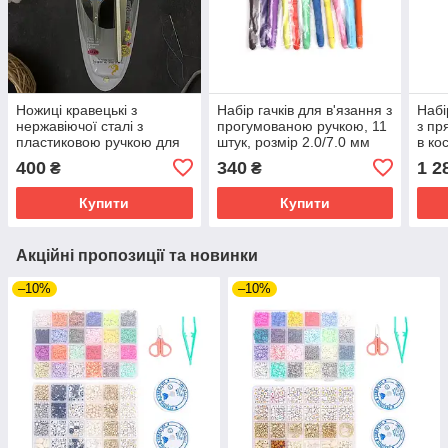
Ножиці кравецькі з
Набір гачків для в'язання з
Набі
нержавіючої сталі з
прогумованою ручкою, 11
з пр
пластиковою ручкою для
штук, розмір 2.0/7.0 мм
в ко
шиття, набір ножиць 2в1,
чер
400
340
1 2
₴
₴
колір жовтий
Купити
Купити
Акційні пропозиції та новинки
–10%
–10%