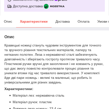
Доступна доставка
Опис
Характеристики
Доставка
Оплата
Умови 
Опис
Кравецькі ножиці стануть чудовим інструментом для точного
та зручного різання текстильних матеріалів, паперу та
нетканих полотен. Леза з нержавіючої сталі забезпечують
довговічність і зберігають гостроту протягом тривалого часу.
Пластикові ручки зручні для захоплення і не ковзають у руках,
що дає змогу повністю контролювати процес різання та
уникати втоми під час тривалого використання. У комплекті
йде дві пари ножиць - великі та маленькі, що робить їх
універсальними для різних завдань.
Характеристики:
Матеріал лез: нержавіюча сталь
Матеріал ручок: пластик
Довжина леза ножиць: 23,4 см