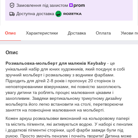
Замовлення під захистом
Доступна доставка
Опис
Характеристики
Доставка
Оплата
Умови п
Опис
Розмальовка-мольберт для малюків Keybaby
- це
унікальний набір для юних художників, який поєднує в собі
зручний мольберт і розмальовку з водними фарбами.
Підходить для дітей 2-8 років і пропонує 20 сторінок із
неповторюваними візерунками, які повністю захоплюють
увагу дитини та роблять процес малювання цікавим і
захопливим. Завдяки вертикальному трикутному дизайну
мольберта його легко встановити на столі, перетворюючи
заняття на повноцінне малювання на мольберті.
Кожен аркуш розмальовки виконаний на кольоровому папері
та містить пігменти, які активуються водою. У наборі є пензлик
і додаткові пігментні сторінки, щоб фарби завжди були під
рукою. Просто змочіть пензлик і почніть творити! Дитина може