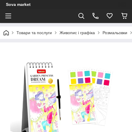
Sova market
Товари та послуги
Живопис і графіка
Розмальовки