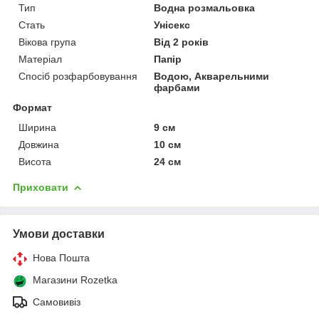
Тип
Водна розмальовка
Стать
Унісекс
Вікова група
Від 2 років
Матеріал
Папір
Спосіб розфарбовування
Водою, Акварельними
фарбами
Формат
Ширина
9 см
Довжина
10 см
Висота
24 см
Приховати
Умови доставки
Нова Пошта
Магазини Rozetka
Самовивіз