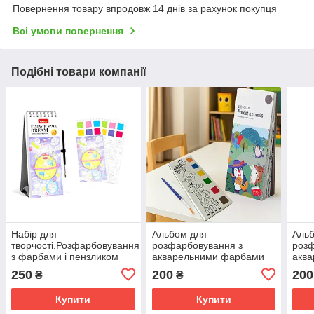
Повернення товару впродовж 14 днів за рахунок покупця
Всі умови повернення
Подібні товари компанії
Набір для
Альбом для
Аль
творчості.Розфарбовування
розфарбовування з
роз
з фарбами і пензликом
акварельними фарбами
акв
мольберт для малюків з
розмальовка з пензликом
розм
250
200
200
₴
₴
палітрою Keybaby,Space
для творчості "Forest
для 
animals"
"Pri
Купити
Купити