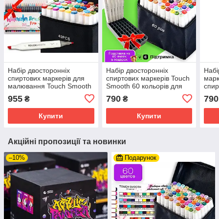
Набір двосторонніх
Набір двосторонніх
Набі
спиртових маркерів для
спиртових маркерів Touch
марк
малювання Touch Smooth
Smooth 60 кольорів для
спир
40 шт + Акварельні
малювання і скетчів, Набір
НА В
955
790
790
₴
₴
маркери 20 шт
фломастерів.
марк
Купити
Купити
Акційні пропозиції та новинки
–10%
Подарунок