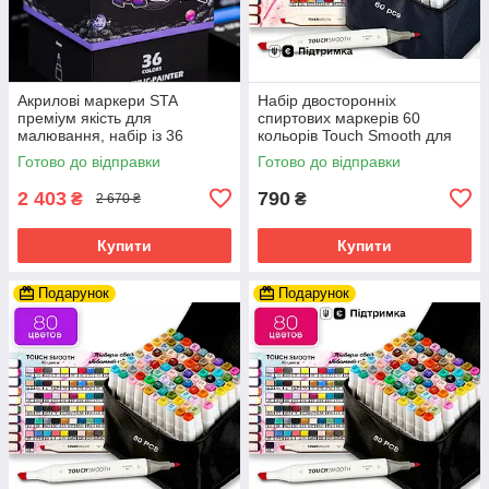
Акрилові маркери STA
Набір двосторонніх
преміум якість для
спиртових маркерів 60
малювання, набір із 36
кольорів Touch Smooth для
кольорів, універсальні для
малювання та скетчів,
Готово до відправки
Готово до відправки
скла, дерева, ткани та
художні маркери
кераміки
2 403
790
₴
₴
2 670 ₴
Купити
Купити
Подарунок
Подарунок