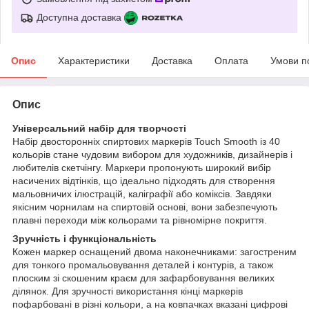
Доступна доставка
Опис
Характеристики
Доставка
Оплата
Умови п
Опис
Універсальний набір для творчості
Набір двосторонніх спиртових маркерів Touch Smooth із 40
кольорів стане чудовим вибором для художників, дизайнерів і
любителів скетчінгу. Маркери пропонують широкий вибір
насичених відтінків, що ідеально підходять для створення
мальовничих ілюстрацій, каліграфії або коміксів. Завдяки
якісним чорнилам на спиртовій основі, вони забезпечують
плавні переходи між кольорами та рівномірне покриття.
Зручність і функціональність
Кожен маркер оснащений двома наконечниками: загостреним
для тонкого промальовування деталей і контурів, а також
плоским зі скошеним краєм для зафарбовування великих
ділянок. Для зручності використання кінці маркерів
пофарбовані в різні кольори, а на ковпачках вказані цифрові