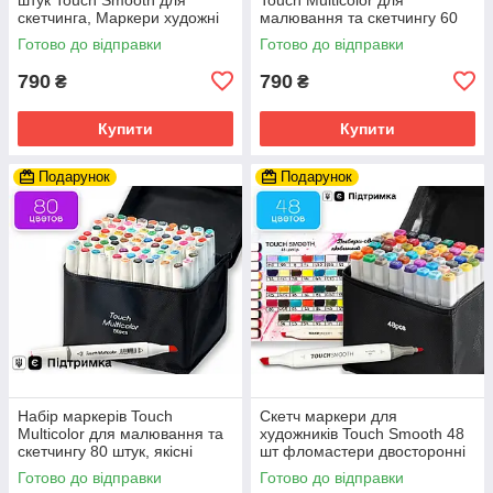
скетчинга, Маркери художні
малювання та скетчингу 60
двосторонні
шт, фломастери для
Готово до відправки
Готово до відправки
художників
790
790
₴
₴
Купити
Купити
Подарунок
Подарунок
Набір маркерів Touch
Скетч маркери для
Multicolor для малювання та
художників Touch Smooth 48
скетчингу 80 штук, якісні
шт фломастери двосторонні
маркери
спиртові для малювання і
Готово до відправки
Готово до відправки
скетчинга