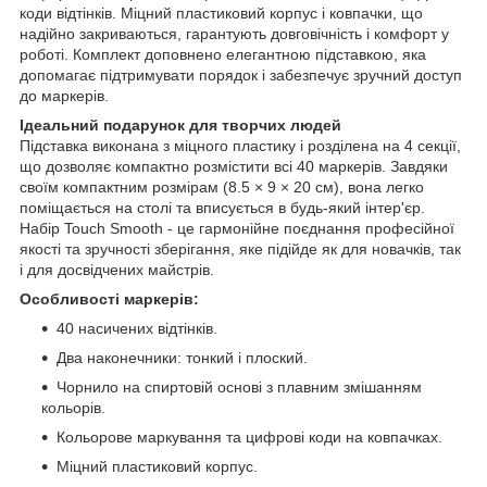
коди відтінків. Міцний пластиковий корпус і ковпачки, що
надійно закриваються, гарантують довговічність і комфорт у
роботі. Комплект доповнено елегантною підставкою, яка
допомагає підтримувати порядок і забезпечує зручний доступ
до маркерів.
Ідеальний подарунок для творчих людей
Підставка виконана з міцного пластику і розділена на 4 секції,
що дозволяє компактно розмістити всі 40 маркерів. Завдяки
своїм компактним розмірам (8.5 × 9 × 20 см), вона легко
поміщається на столі та вписується в будь-який інтер'єр.
Набір Touch Smooth - це гармонійне поєднання професійної
якості та зручності зберігання, яке підійде як для новачків, так
і для досвідчених майстрів.
Особливості маркерів:
40 насичених відтінків.
Два наконечники: тонкий і плоский.
Чорнило на спиртовій основі з плавним змішанням
кольорів.
Кольорове маркування та цифрові коди на ковпачках.
Міцний пластиковий корпус.