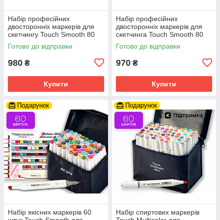
Набір професійних
Набір професійних
двосторонніх маркерів для
двосторонніх маркерів для
скетчингу Touch Smooth 80
скетчинга Touch Smooth 80
кольорів, художні маркери
кольорів у чохлі
Готово до відправки
Готово до відправки
980
970
₴
₴
Купити
Купити
Подарунок
Подарунок
Набір якісних маркерів 60
Набір спиртових маркерів
штук Touch Smooth для
Touch Multicolor для