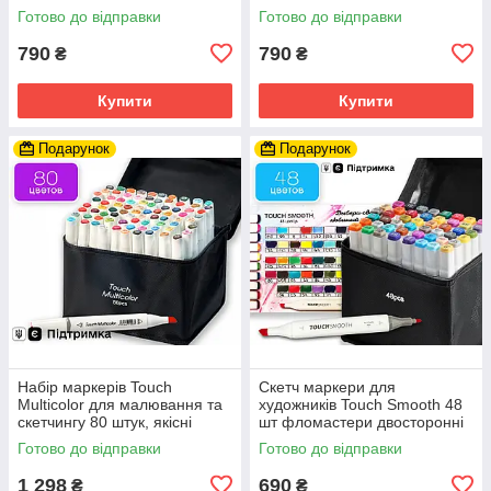
двосторонні
шт, фломастери для
Готово до відправки
Готово до відправки
художників
790
790
₴
₴
Купити
Купити
Подарунок
Подарунок
Набір маркерів Touch
Скетч маркери для
Multicolor для малювання та
художників Touch Smooth 48
скетчингу 80 штук, якісні
шт фломастери двосторонні
маркери
спиртові для малювання і
Готово до відправки
Готово до відправки
скетчинга
1 298
690
₴
₴