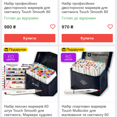
Набір професійних
Набір професійних
двосторонніх маркерів для
двосторонніх маркерів для
скетчингу Touch Smooth 80
скетчинга Touch Smooth 80
кольорів, художні маркери
кольорів у чохлі
Готово до відправки
Готово до відправки
980
970
₴
₴
Купити
Купити
Подарунок
Подарунок
Набір якісних маркерів 60
Набір спиртових маркерів
штук Touch Smooth для
Touch Multicolor для
скетчинга, Маркери художні
малювання та скетчингу 60