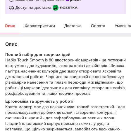
Доступна доставка
Опис
Характеристики
Доставка
Оплата
Умови п
Опис
Повний набір для творчих ідей
Набір Touch Smooth із 80 двосторонніх маркерів - це потужний
інструмент для художників, ілюстраторів і дизайнерів. Широка
палітра насичених кольорів дає змогу створювати яскраві та
деталізовані роботи. Чорнило на спиртовій основі забезпечує
рівномірне нанесення та плавні переходи між відтінками, що
робить ці маркери ідеальними для скетчінгу, створення ескізів,
розфарбовування та інших творчих проектів.
Ергономіка та зручність у роботі
Кожен маркер має два наконечники: тонкий загострений - для
промальовування дрібних деталей і створення контурів, і
скошений широкий - для зафарбовування великих площ.
Гладкий пластиковий корпус приємно лежить у руці, а
ковпачки, що щільно закриваються, запобігають висиханню