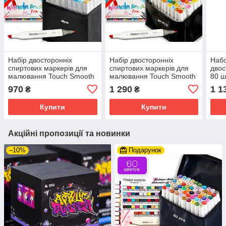
Набір двосторонніх
Набір двосторонніх
Набо
спиртових маркерів для
спиртових маркерів для
двос
малювання Touch Smooth
малювання Touch Smooth
80 ш
48 шт + Акварельні
80 шт + Акварельні
скет
970
1 290
1 1
₴
₴
маркери 20 шт
маркери 20 шт
марк
Купити
Купити
Акційні пропозиції та новинки
–10%
Подарунок