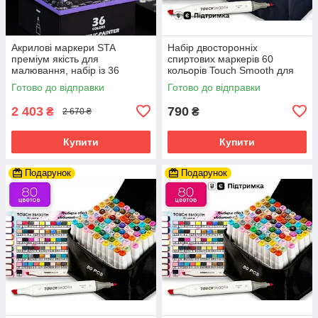
Акрилові маркери STA
Набір двосторонніх
преміум якість для
спиртових маркерів 60
малювання, набір із 36
кольорів Touch Smooth для
кольорів, універсальні для
малювання та скетчів,
Готово до відправки
Готово до відправки
скла, дерева, ткани та
художні маркери
кераміки
2 403
790
₴
₴
2 670 ₴
Купити
Купити
Подарунок
Подарунок