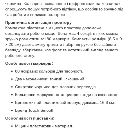
чорнила. Кольорові позначення і цифрові коди на ковпачках
спрощують пошук потрібного відтінку, що особливо зручно під
час роботи з великою палітрою.
Практична організація простору
Компактна підставка з міцного пластику допоможе
організувати робоче місце. Вона має 4 секції, в яких можна
зручно розмістити всі 80 маркерів. Компактні розміри (8.5 × 9
× 20 см) дають змогу тримати набір під рукою без зайвого
безладу, зберігаючи комфорт та естетичний вигляд вашого
робочого столу.
Особливості маркерів:
80 яскравих кольорів для творчості.
Два наконечники: тонкий і скошений.
Спиртове чорнило для плавних переходів.
Кольорове маркування та цифрові коди на ковпачках.
Ергономічний пластиковий корпус, довжина 16,8 см.
Бренд Touch Smooth
Особливості підставки:
Міцний пластиковий матеріал.