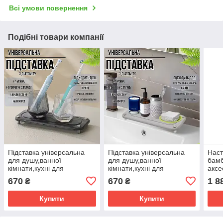
Всі умови повернення
Подібні товари компанії
Підставка універсальна
Підставка універсальна
Наст
для душу,ванної
для душу,ванної
бамб
кімнати,кухні для
кімнати,кухні для
аксе
приладдя кам'яна з
приладдя кам'яна з
регу
670
670
1 8
₴
₴
діатоміту темно-сіра
діатоміту світло-сіра
розм
Купити
Купити