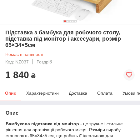
Підставка з бамбука для робочого столу,
підставка під монітор і аксесуари, розмір
65×34×5см
Немає в наявності
Код: NZ037
Роздріб
1 840
₴
Опис
Характеристики
Доставка
Оплата
Умови п
Опис
Бамбукова підставка під монітор
- це зручне і стильне
рішення для організації робочого місця. Розміри виробу
становлять 65×34×5 см, що робить її ідеальною для