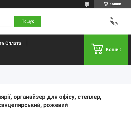
Кошик
та Оплата
Кошик
ярії, органайзер для офісу, степлер,
 канцелярський, рожевий