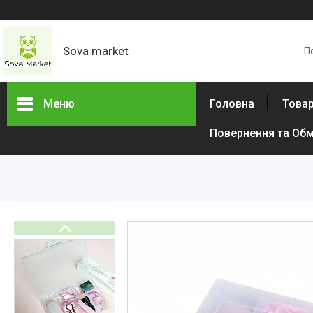
Sova market
Меню
Головна
Товар
Повернення та Обм
Товари та послуги
Живопис і графіка
Срібні Кільця
Сережки
Браслети
Підвіски
Дитячі товари
Товари для дому
Тактичний одяг