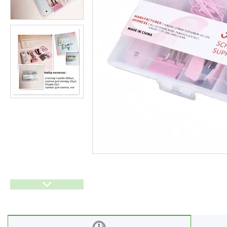
Ліхтарі
Генератори
Ортопедичні товари
Бусини та фурнітура
Сумки та аксесуари
Товари для дому з дерева
Спортивний інвентар та
аксесуари
Товари для свят
Автомобільні аксесуари
Дерев'яні рейці
Футляри і органайзери для
ювелірних виробів
Ліхтарі
Товари для дому
Ґаджети й аксесуари
Про нас