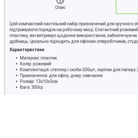
Відгуки
Опис
Доставка та оплата
Цей компактний настільний набір призначений для зручного збе
Повернення та Обмін
підтримувати порядок на робочому місці. Елегантний рожевий 
пластику, він витримує щоденне використання, забезпечуючи 
дрібниць. Ідеально підходить для офісних співробітників, студен
Характеристики
Матеріал: пластик
Колір: рожевий
Комплектація: степлер і скоби 500шт, скріпки для паперу 
Призначення: для офісу, дому, навчання
Розмір: 13x10x3см
Вага: 300гр