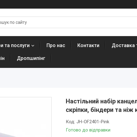
и та послуги
Про нас
Контакти
Доставка 
ін
Дропшипінг
Настільний набір канцел
скріпки, біндери та ніж
Код:
JH-OF2401-Pink
Готово до відправки