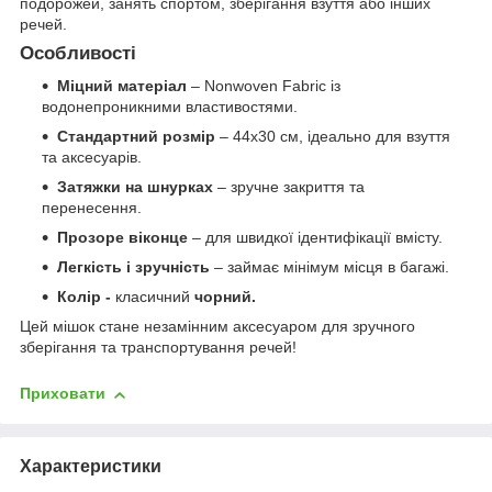
подорожей, занять спортом, зберігання взуття або інших
речей.
Особливості
Міцний матеріал
– Nonwoven Fabric із
водонепроникними властивостями.
Стандартний розмір
– 44х30 см, ідеально для взуття
та аксесуарів.
Затяжки на шнурках
– зручне закриття та
перенесення.
Прозоре віконце
– для швидкої ідентифікації вмісту.
Легкість і зручність
– займає мінімум місця в багажі.
Колір -
класичний
чорний.
Цей мішок стане незамінним аксесуаром для зручного
зберігання та транспортування речей!
Приховати
Характеристики