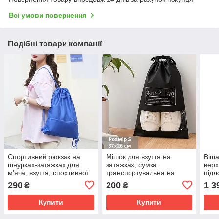
Всі умови повернення
Подібні товари компанії
Спортивний рюкзак на
Мішок для взуття на
Віша
шнурках-затяжках для
затяжках, сумка
верх
м'яча, взуття, спортивної
транспортувальна на
підл
форми для тренувань
шнурках для речей,
мета
290
200
1 3
₴
₴
CZST-247S розмір S, синій
розмір S - 37х26 см, колір
174х
чорний
Купити
Купити