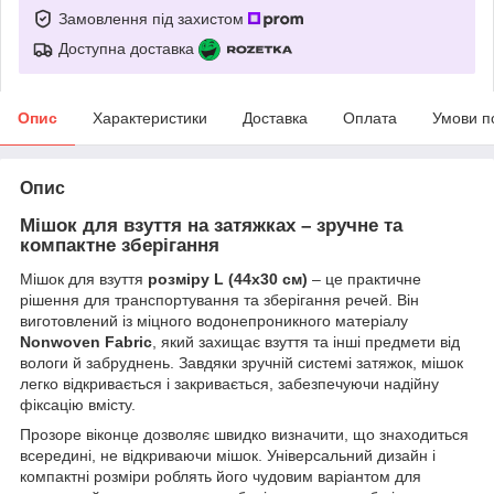
Замовлення під захистом
Доступна доставка
Опис
Характеристики
Доставка
Оплата
Умови п
Опис
Мішок для взуття на затяжках – зручне та
компактне зберігання
Мішок для взуття
розміру
L (44х30 см)
– це практичне
рішення для транспортування та зберігання речей. Він
виготовлений із міцного водонепроникного матеріалу
Nonwoven Fabric
, який захищає взуття та інші предмети від
вологи й забруднень. Завдяки зручній системі затяжок, мішок
легко відкривається і закривається, забезпечуючи надійну
фіксацію вмісту.
Прозоре віконце дозволяє швидко визначити, що знаходиться
всередині, не відкриваючи мішок. Універсальний дизайн і
компактні розміри роблять його чудовим варіантом для