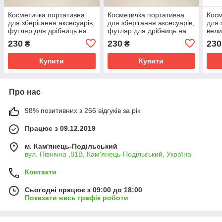
Косметичка портативна
Косметичка портативна
Косм
для зберігання аксесуарів,
для зберігання аксесуарів,
для 
футляр для дрібниць на
футляр для дрібниць на
вели
магнітній застібці, рожевий
магнітній застібці, білий
дріб
230
230
230
₴
₴
засті
Купити
Купити
Про нас
98% позитивних з 266 відгуків за рік
Працює з 09.12.2019
м. Кам'янець-Подільський
вул. Північна ,81В, Кам'янець-Подільський, Україна
Контакти
Сьогодні працює з 09:00 до 18:00
Показати весь графік роботи