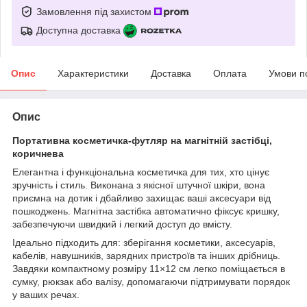
Замовлення під захистом
Доступна доставка
Опис
Характеристики
Доставка
Оплата
Умови п
Опис
Портативна косметичка-футляр на магнітній застібці,
коричнева
Елегантна і функціональна косметичка для тих, хто цінує
зручність і стиль. Виконана з якісної штучної шкіри, вона
приємна на дотик і дбайливо захищає ваші аксесуари від
пошкоджень. Магнітна застібка автоматично фіксує кришку,
забезпечуючи швидкий і легкий доступ до вмісту.
Ідеально підходить для: зберігання косметики, аксесуарів,
кабелів, навушників, зарядних пристроїв та інших дрібниць.
Завдяки компактному розміру 11×12 см легко поміщається в
сумку, рюкзак або валізу, допомагаючи підтримувати порядок
у ваших речах.