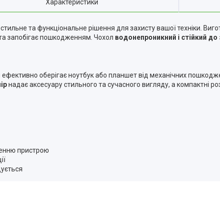
Характеристики
стильне та функціональне рішення для захисту вашої техніки. Виго
ри та запобігає пошкодженням. Чохол
водонепроникний і стійкий до
л ефективно оберігає ноутбук або планшет від механічних пошкодже
ір
надає аксесуару стильного та сучасного вигляду, а компактні ро
женню пристрою
ії
щується