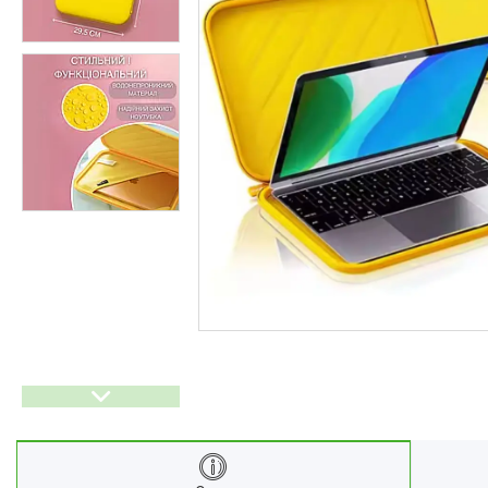
Ліхтарі
Генератори
Ортопедичні товари
Бусини та фурнітура
Сумки та аксесуари
Товари для дому з дерева
Спортивний інвентар та
аксесуари
Товари для свят
Автомобільні аксесуари
Дерев'яні рейці
Футляри і органайзери для
ювелірних виробів
Ліхтарі
Товари для дому
Ґаджети й аксесуари
Про нас