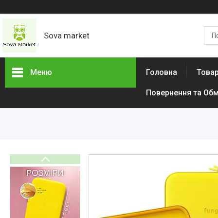
Sova market
Меню
Головна
Товар
Повернення та Обм
Товари та послуги
Живопис і графіка
Срібні Кільця
Сережки
Браслети
Підвіски
Дитячі товари
Товари для дому
Тактичний одяг