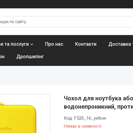
и та послуги
Про нас
Контакти
Доставка 
ін
Дропшипінг
Чохол для ноутбука або
водонепроникний, проти
Код:
F520_16_yellow
Немає в наявності