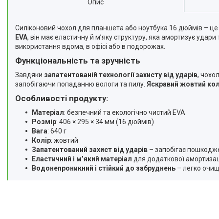
Опис
Відгуки
Доставка та оплата
Силіконовий чохол для планшета або ноутбука 16 дюймів – це 
EVA
, він має еластичну й м’яку структуру, яка амортизує уда
Повернення та Обмін
використання вдома, в офісі або в подорожах.
Функціональність та зручність
Завдяки
запатентованій технології захисту від ударів
, чохо
запобігаючи попаданню вологи та пилу.
Яскравий жовтий кол
Особливості продукту:
Матеріал
: безпечний та екологічно чистий EVA
Розмір
: 406 × 295 × 34 мм (16 дюймів)
Вага
: 640 г
Колір
: жовтий
Запатентований захист від ударів
– запобігає пошкод
Еластичний і м’який матеріал
для додаткової амортизац
Водонепроникний і стійкий до забруднень
– легко очи