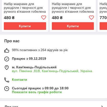
Набір макраме для
Набір макраме для
Набі
рукоділля і творчості для
рукоділля і творчості для
руко
ручного в'язання гобелена
ручного в'язання гобелена
ручн
настінного декору "Лист"
настінного декору «Лист»
15.7
480
480
770
₴
₴
26х15 см сірий
26х15см червоний
біли
Купити
Купити
Про нас
98% позитивних з 264 відгуків за рік
Працює з 09.12.2019
м. Кам'янець-Подільський
вул. Північна ,81В, Кам'янець-Подільський, Україна
Контакти
Сьогодні працює з 09:00 до 18:00
Показати весь графік роботи
Про нас