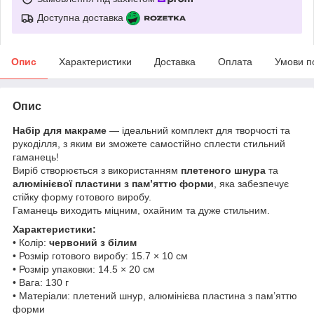
Доступна доставка
Опис
Характеристики
Доставка
Оплата
Умови п
Опис
Набір для макраме
— ідеальний комплект для творчості та
рукоділля, з яким ви зможете самостійно сплести стильний
гаманець!
Виріб створюється з використанням
плетеного шнура
та
алюмінієвої пластини з пам’яттю форми
, яка забезпечує
стійку форму готового виробу.
Гаманець виходить міцним, охайним та дуже стильним.
Характеристики:
• Колір:
червоний з білим
• Розмір готового виробу: 15.7 × 10 см
• Розмір упаковки: 14.5 × 20 см
• Вага: 130 г
• Матеріали: плетений шнур, алюмінієва пластина з пам’яттю
форми