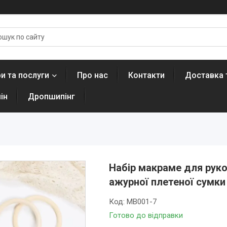
и та послуги
Про нас
Контакти
Доставка 
ін
Дропшипінг
Набір макраме для рукод
ажурної плетеної сумки
Код:
MB001-7
Готово до відправки