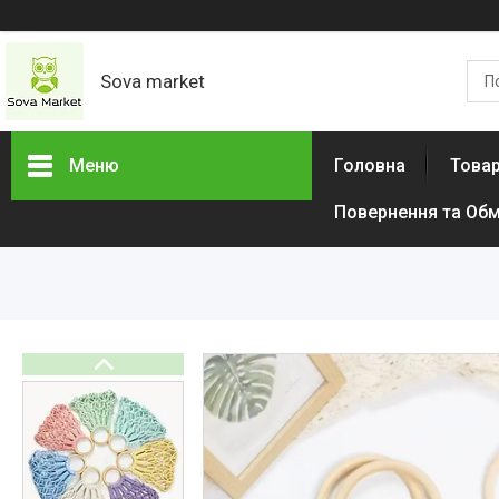
Sova market
Меню
Головна
Товар
Повернення та Обм
Товари та послуги
Живопис і графіка
Срібні Кільця
Сережки
Браслети
Підвіски
Дитячі товари
Товари для дому
Тактичний одяг