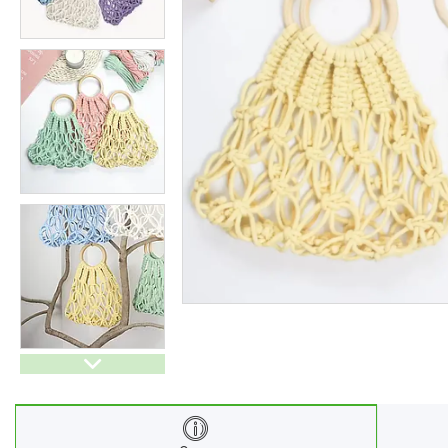
Ліхтарі
Генератори
Ортопедичні товари
Бусини та фурнітура
Сумки та аксесуари
Товари для дому з дерева
Спортивний інвентар та
аксесуари
Товари для свят
Автомобільні аксесуари
Дерев'яні рейці
Футляри і органайзери для
ювелірних виробів
Ліхтарі
Товари для дому
Ґаджети й аксесуари
Про нас