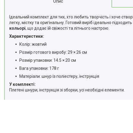
Опис
Відгуки
Доставка та оплата
Ідеальний комплект для тих, хто любить творчість і хоче ств
легку, містку та оригінальну. Готовий виріб ідеально підходи
Повернення та Обмін
кольорі
, що додає їй свіжості та літнього настрою.
Характеристики:
Колір: жовтий
Розмір готового виробу: 29 × 26 см
Розмір упаковки: 14.5 × 20 см
Вага упаковки: 178 г
Матеріали: шнур із поліестеру, інструкція
У комплекті:
Плетені шнури, інструкція зі зборки, усі необхідні елементи.