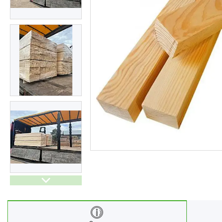
Ліхтарі
Генератори
Ортопедичні товари
Бусини та фурнітура
Сумки та аксесуари
Товари для дому з дерева
Спортивний інвентар та
аксесуари
Товари для свят
Автомобільні аксесуари
Дерев'яні рейці
Футляри і органайзери для
ювелірних виробів
Ліхтарі
Товари для дому
Ґаджети й аксесуари
Про нас