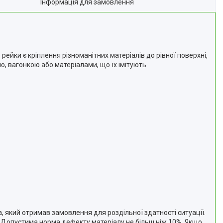
Інформація для замовлення
ейки є кріплення різноманітних матеріалів до рівної поверхні,
ю, вагонкою або матеріалами, що їх імітують
, який отримав замовлення для роздільної здатності ситуації.
 Допустима норма дефекту матеріалу не більш ніж 10%. Якщо