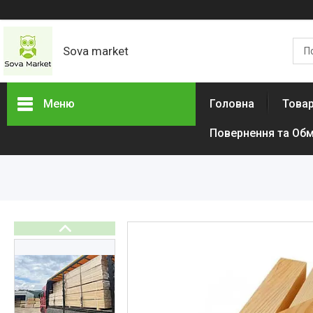
Sova market
Меню
Головна
Товар
Повернення та Обм
Товари та послуги
Живопис і графіка
Срібні Кільця
Сережки
Браслети
Підвіски
Дитячі товари
Товари для дому
Тактичний одяг