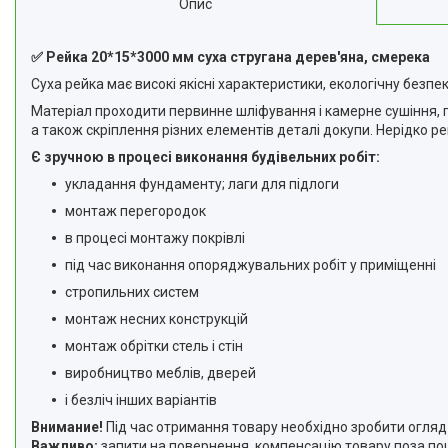
Опис
Відгуки
Доставка та оплата
✅ Рейка 20*15*3000 мм суха стругана дерев'яна, смерека
Суха рейка має високі якісні характеристики, екологічну безпек
Повернення та Обмін
Матеріал проходити первинне шліфування і камерне сушіння, пі
а також скріплення різних елементів деталі докупи. Нерідко р
Є зручною в процесі виконання будівельних робіт:
укладання фундаменту; лаги для підлоги
монтаж перегородок
в процесі монтажу покрівлі
під час виконання опоряджувальних робіт у приміщенні
стропильних систем
монтаж несних конструкцій
монтаж обрітки стель і стін
виробництво меблів, дверей
і безліч інших варіантів
Внимание!
Під час отримання товару необхідно зробити огляд 
Важливо:
запити на повернення, компенсацію товару поза по