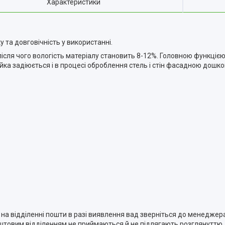
Характеристики
у та довговічність у використанні.
сля чого вологість матеріалу становить 8-12%. Головною функцією р
ейка задіюється і в процесі оброблення стель і стін фасадною дошко
на відділенні пошти в разі виявлення вад зверніться до менеджера
штовим відділенням не приймаються й не підлягають розглянуттю.