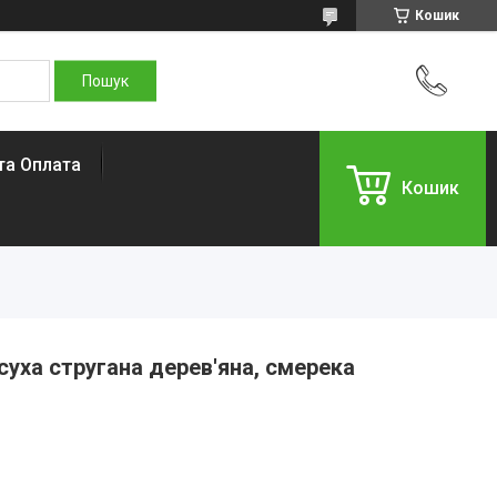
Кошик
та Оплата
Кошик
суха стругана дерев'яна, смерека