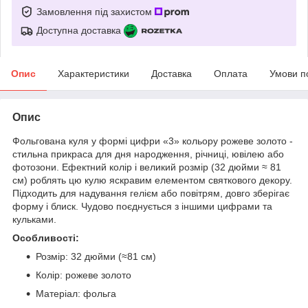
Замовлення під захистом
Доступна доставка
Опис
Характеристики
Доставка
Оплата
Умови п
Опис
Фольгована куля у формі цифри «3» кольору рожеве золото -
стильна прикраса для дня народження, річниці, ювілею або
фотозони. Ефектний колір і великий розмір (32 дюйми ≈ 81
см) роблять цю кулю яскравим елементом святкового декору.
Підходить для надування гелієм або повітрям, довго зберігає
форму і блиск. Чудово поєднується з іншими цифрами та
кульками.
Особливості:
Розмір: 32 дюйми (≈81 см)
Колір: рожеве золото
Матеріал: фольга