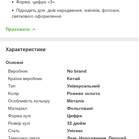
Форма: цифра «3»
Підходить для: днів народження, ювілеїв, фотозон,
святкового оформлення
Приховати
Характеристики
Основні
Виробник
No brand
Країна виробник
Китай
Тип
Універсальний
Колір
Рожеве золото
Особливість кольору
Металік
Матеріал
Фольговані
Форма кулі
Цифра
Розмір кулі
32 дюйм
Стать
Унісекс
Тематика свята
День Народження, Перший