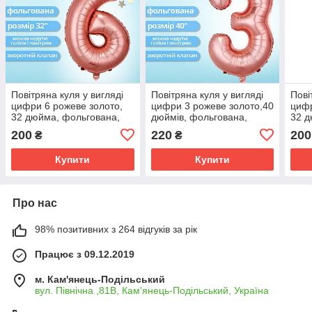
Повітряна куля у вигляді
Повітряна куля у вигляді
Пові
цифри 6 рожеве золото,
цифри 3 рожеве золото,40
цифр
32 дюйма, фольгована,
дюймів, фольгована,
32 д
святкова для дня
святкова для дня
свят
200
220
200
₴
₴
народження, річниць
народження,річниць
наро
Купити
Купити
Про нас
98% позитивних з 264 відгуків за рік
Працює з 09.12.2019
м. Кам'янець-Подільський
вул. Північна ,81В, Кам'янець-Подільський, Україна