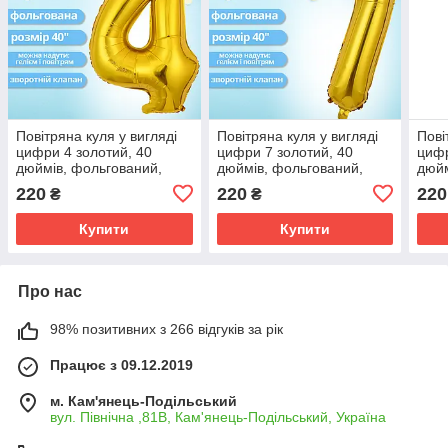
Повітряна куля у вигляді
Повітряна куля у вигляді
Пові
цифри 4 золотий, 40
цифри 7 золотий, 40
цифр
дюймів, фольгований,
дюймів, фольгований,
дюйм
святковий для дня
святковий для дня
свят
220
220
220
₴
₴
народження, ювілеїв,
народження, ювілеїв,
наро
річниць
річниць
річн
Купити
Купити
Про нас
98% позитивних з 266 відгуків за рік
Працює з 09.12.2019
м. Кам'янець-Подільський
вул. Північна ,81В, Кам'янець-Подільський, Україна