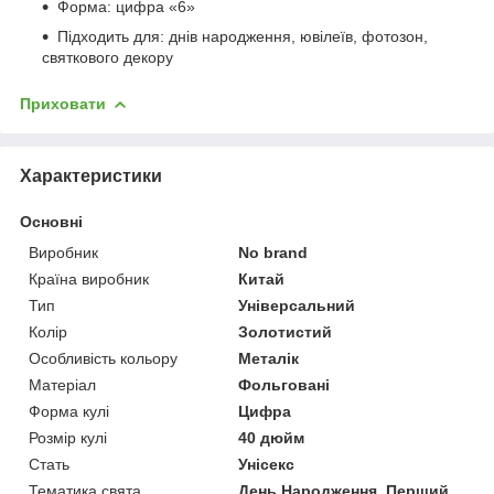
Форма: цифра «6»
Підходить для: днів народження, ювілеїв, фотозон,
святкового декору
Приховати
Характеристики
Основні
Виробник
No brand
Країна виробник
Китай
Тип
Універсальний
Колір
Золотистий
Особливість кольору
Металік
Матеріал
Фольговані
Форма кулі
Цифра
Розмір кулі
40 дюйм
Стать
Унісекс
Тематика свята
День Народження, Перший