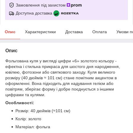
Замовлення під захистом
Доступна доставка
Опис
Характеристики
Доставка
Оплата
Умови п
Опис
Фольгована куля у вигляді цифри «6» золотого кольору -
ефектна і стильна прикраса для шостого дня народження,
ювілею, фотозони або святкового заходу. Куля великого
розміру (40 дюймів ≈ 101 см) стане помітним акцентом в
оформленні. Вона підходить для надування гелієм або
повітрям, зберігає форму і добре поєднується з іншими
цифрами та кулями.
Особливості:
Розмір: 40 дюймів (≈101 см)
Колір: золото
Матеріал: фольга