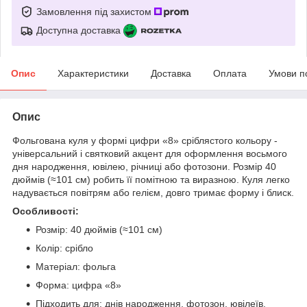
Замовлення під захистом
Доступна доставка
Опис
Характеристики
Доставка
Оплата
Умови п
Опис
Фольгована куля у формі цифри «8» сріблястого кольору -
універсальний і святковий акцент для оформлення восьмого
дня народження, ювілею, річниці або фотозони. Розмір 40
дюймів (≈101 см) робить її помітною та виразною. Куля легко
надувається повітрям або гелієм, довго тримає форму і блиск.
Особливості:
Розмір: 40 дюймів (≈101 см)
Колір: срібло
Матеріал: фольга
Форма: цифра «8»
Підходить для: днів народження, фотозон, ювілеїв,