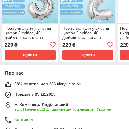
Повітряна куля у вигляді
Повітряна куля у вигляді
Пові
цифри 3 срібло, 40
цифри 2 срібло, 40
цифр
дюймів, фольгована,
дюймів, фольгована,
дюйм
святкова для дня
святкова для дня
свят
220
220
220
₴
₴
народження, ювілеїв,
народження, ювілеїв,
наро
річниць
річниць
річн
Купити
Купити
Про нас
98% позитивних з 266 відгуків за рік
Працює з 09.12.2019
м. Кам'янець-Подільський
вул. Північна ,81В, Кам'янець-Подільський, Україна
Контакти