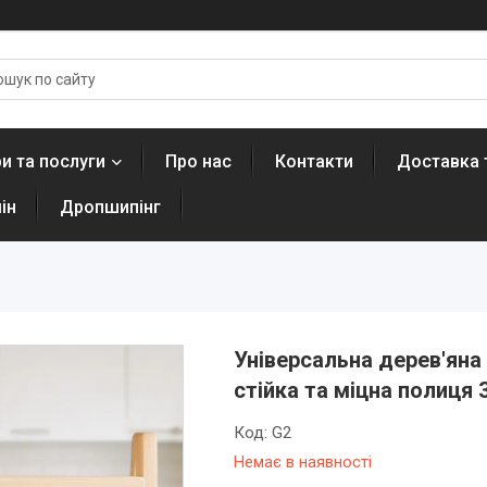
и та послуги
Про нас
Контакти
Доставка 
ін
Дропшипінг
Універсальна дерев'яна
стійка та міцна полиця
Код:
G2
Немає в наявності