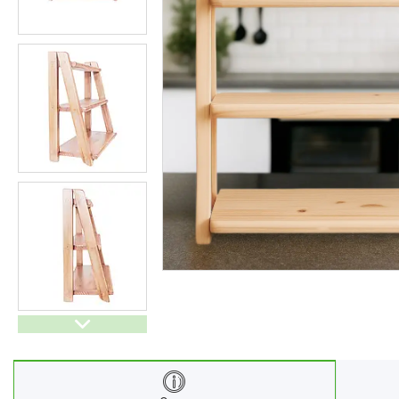
Ліхтарі
Генератори
Ортопедичні товари
Бусини та фурнітура
Сумки та аксесуари
Товари для дому з дерева
Спортивний інвентар та
аксесуари
Товари для свят
Автомобільні аксесуари
Дерев'яні рейці
Футляри і органайзери для
ювелірних виробів
Ліхтарі
Товари для дому
Ґаджети й аксесуари
Про нас