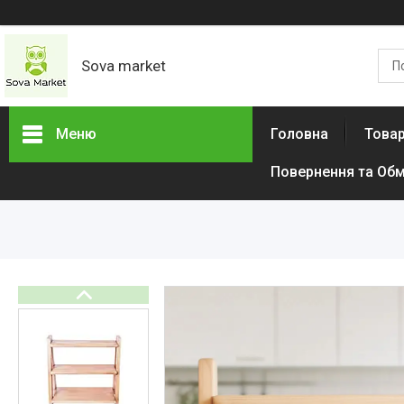
Sova market
Меню
Головна
Товар
Повернення та Обм
Товари та послуги
Живопис і графіка
Срібні Кільця
Сережки
Браслети
Підвіски
Дитячі товари
Товари для дому
Тактичний одяг