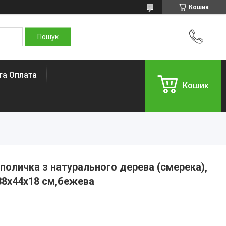
Кошик
та Оплата
Кошик
 поличка з натурального дерева (смерека),
 38х44х18 см,бежева