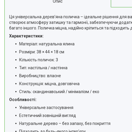
Опис
Відгуки
Доставка та оплата
Ця універсальна дерев’яна поличка – ідеальне рішення для ва
створює атмосферу затишку та гармонії, забезпечуючи додатко
Повернення та Обмін
багато іншого. Поличка міцна, надійно кріпиться та підходить д
Характеристики:
Матеріал: натуральна ялина
Розміри: 38 × 44 × 18 см
Кількість поличок: 3
Тип: настільна / настінна
Виробництво: власне
Конструкція: міцна, довговічна
Стиль: скандинавський / мінімалізм / еко
Особливості:
Універсальне застосування
Естетичний зовнішній вигляд
Натуральне дерево – без запаху, без покриття
Підходить до будь-якого інтер’єру