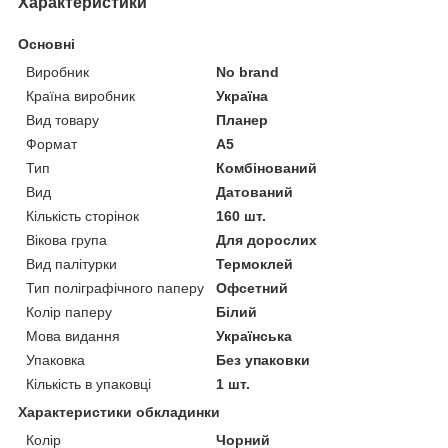
Характеристики
Основні
Виробник
No brand
Країна виробник
Україна
Вид товару
Планер
Формат
A5
Тип
Комбінований
Вид
Датований
Кількість сторінок
160 шт.
Вікова група
Для дорослих
Вид палітурки
Термоклей
Тип поліграфічного паперу
Офсетний
Колір паперу
Білий
Мова видання
Українська
Упаковка
Без упаковки
Кількість в упаковці
1 шт.
Характеристики обкладинки
Колір
Чорний