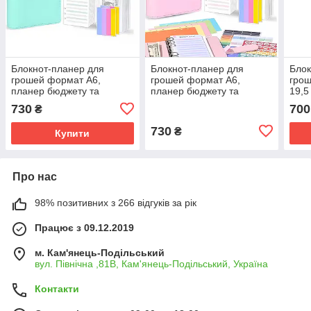
Блокнот-планер для
Блокнот-планер для
Блок
грошей формат А6,
грошей формат А6,
грош
планер бюджету та
планер бюджету та
19,5
зберігання фінансів,
зберігання фінансів,
та з
730
700
₴
органайзер для ведення
органайзер для ведення
орга
обліку доходу
обліку доходу
блис
730
₴
Купити
Про нас
98% позитивних з 266 відгуків за рік
Працює з 09.12.2019
м. Кам'янець-Подільський
вул. Північна ,81В, Кам'янець-Подільський, Україна
Контакти