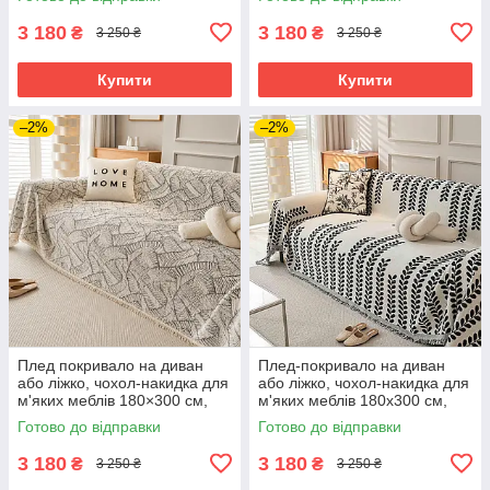
3 180
3 180
₴
₴
3 250 ₴
3 250 ₴
Купити
Купити
–2%
–2%
Плед покривало на диван
Плед-покривало на диван
або ліжко, чохол-накидка для
або ліжко, чохол-накидка для
м'яких меблів 180×300 см,
м'яких меблів 180х300 см,
сіро-коричневий
білий з візерунком
Готово до відправки
Готово до відправки
3 180
3 180
₴
₴
3 250 ₴
3 250 ₴