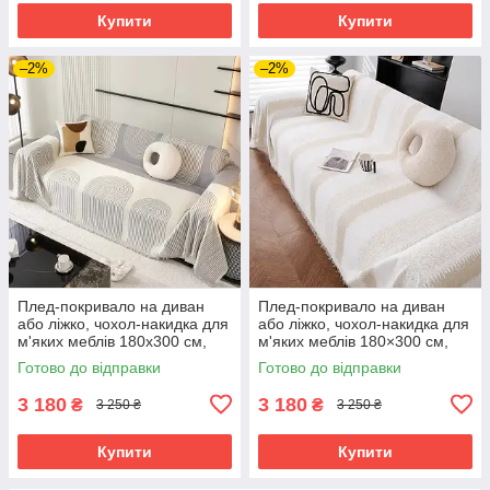
Купити
Купити
–2%
–2%
Плед-покривало на диван
Плед-покривало на диван
або ліжко, чохол-накидка для
або ліжко, чохол-накидка для
м'яких меблів 180х300 см,
м'яких меблів 180×300 см,
сіро-білий
бежево-коричневий
Готово до відправки
Готово до відправки
3 180
3 180
₴
₴
3 250 ₴
3 250 ₴
Купити
Купити