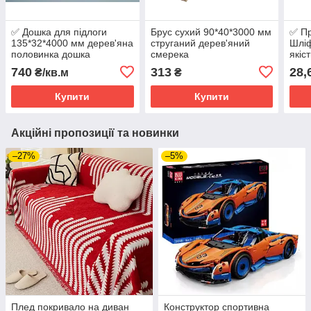
✅ Дошка для підлоги
Брус сухий 90*40*3000 мм
✅ Пр
135*32*4000 мм дерев'яна
струганий дерев'яний
Шлі
половинка дошка
смерека
якіс
нащі
740
313
28,
₴/кв.м
₴
Купити
Купити
Акційні пропозиції та новинки
–27%
–5%
Плед покривало на диван
Конструктор спортивна