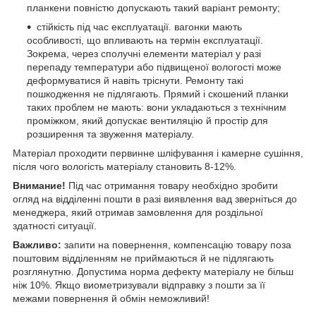
планкени повністю допускають такий варіант ремонту;
стійкість під час експлуатації. вагонки мають
особливості, що впливають на термін експлуатації.
Зокрема, через сполучні елементи матеріал у разі
перепаду температури або підвищеної вологості може
деформуватися й навіть тріснути. Ремонту такі
пошкодження не підлягають. Прямий і скошений планки
таких проблем не мають: вони укладаються з технічним
проміжком, який допускає вентиляцію й простір для
розширення та звуження матеріалу.
Матеріал проходити первинне шліфування і камерне сушіння,
після чого вологість матеріалу становить 8-12%.
Внимание!
Під час отримання товару необхідно зробити
огляд на відділенні пошти в разі виявлення вад зверніться до
менеджера, який отримав замовлення для роздільної
здатності ситуації.
Важливо:
запити на повернення, компенсацію товару поза
поштовим відділенням не приймаються й не підлягають
розглянутню. Допустима норма дефекту матеріалу не більш
ніж 10%. Якщо виометризували відправку з пошти за її
межами повернення й обмін неможливий!