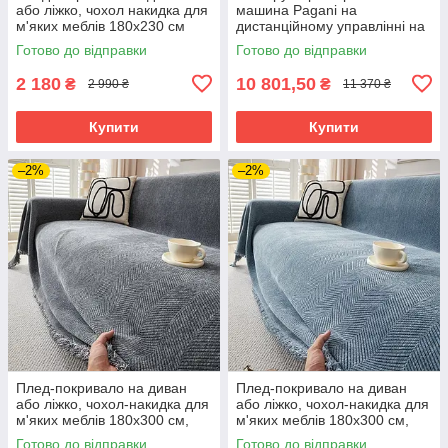
або ліжко, чохол накидка для
машина Pagani на
м'яких меблів 180х230 см
дистанційному управлінні на
стиль бохо в смужку,
1883 деталі, колір
Готово до відправки
Готово до відправки
червоний
помаранчевий із синім
2 180
10 801,50
₴
₴
2 990 ₴
11 370 ₴
Купити
Купити
–2%
–2%
Плед-покривало на диван
Плед-покривало на диван
або ліжко, чохол-накидка для
або ліжко, чохол-накидка для
м'яких меблів 180х300 см,
м'яких меблів 180х300 см,
сірий
синій
Готово до відправки
Готово до відправки