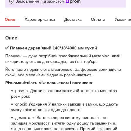
Замовлення під захистом
Опис
Характеристики
Доставка
Оплата
Умови п
Опис
✅ Планкен дерев'яний 140*18*4000 мм сухий
Планкен — дуже потрібний оздоблювальний матеріал, який
використовують як для фасадів, так і в інтер'єрі.
Його часто порівнюють із вагонкою. За формою вони дійсно
схожі, але механізми з'єднань розрізняються.
Різноманітність між планкеном і вагонкою:
розмір. Дошки з вагонки зазвичай тонкіші та менші за
розміром;
спосіб з'єднання У вагонки завжди є замки, що дають
змогу кріпити дошки один до одного;
демонтаж. Вагонка через систему шип-пазів не
залишає можливості витягти одну дошку та замінити її,
якщо вона виявилася пошкоджена. Прямий і скошений